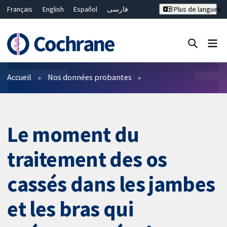
Français
English
Español
فارسی
Plus de langues
Русский
Hrvatski
Deutsch
Bahasa Malaysia
ไทย
繁體中文
简体中文
Fermer la recherche ✖
Filtres
Accueil
Nos données probantes
Le moment du
traitement des os
cassés dans les jambes
et les bras qui