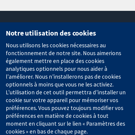
Notre utilisation des cookies
11-13 Cavendish
Contactez-
Square
nous
Nous utilisons les cookies nécessaires au
Des données
Londres
Actualités
fonctionnement de notre site. Nous aimerions
probantes.
W1G0AN
Service de
également mettre en place des cookies
Des décisions
Royaume-Uni
presse
analytiques optionnels pour nous aider à
éclairées.
Qui sommes-
l'améliorer. Nous n'installerons pas de cookies
Une meilleure
nous
santé.
optionnels à moins que vous ne les activiez.
Offres
d'emploi
L'utilisation de cet outil permettra d'installer un
Cochrane
cookie sur votre appareil pour mémoriser vos
Library
préférences. Vous pouvez toujours modifier vos
préférences en matière de cookies à tout
moment en cliquant sur le lien « Paramètres des
La Collaboration Cochrane est une association caritative (n°
cookies » en bas de chaque page.
1045921) et une société à responsabilité limitée par garantie (n°