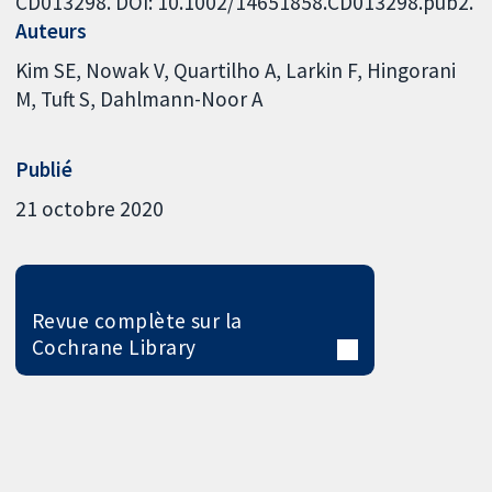
CD013298. DOI: 10.1002/14651858.CD013298.pub2.
Auteurs
Kim SE
Nowak V
Quartilho A
Larkin F
Hingorani
M
Tuft S
Dahlmann-Noor A
Publié
21 octobre 2020
Revue complète sur la
Cochrane Library