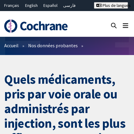
Français
English
Español
فارسی
Plus de langues
Русский
Hrvatski
Deutsch
Bahasa Malaysia
ไทย
繁體中文
简体中文
Fermer la recherche ✖
Filtres
Accueil
Nos données probantes
Quels médicaments,
pris par voie orale ou
administrés par
injection, sont les plus