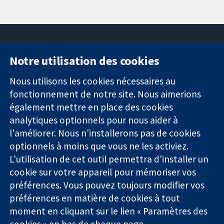
Notre utilisation des cookies
11-13 Cavendish
Contactez-
Square
nous
Nous utilisons les cookies nécessaires au
Des données
Londres
Actualités
fonctionnement de notre site. Nous aimerions
probantes.
W1G0AN
Service de
également mettre en place des cookies
Des décisions
Royaume-Uni
presse
analytiques optionnels pour nous aider à
éclairées.
Qui sommes-
l'améliorer. Nous n'installerons pas de cookies
Une meilleure
nous
santé.
Offres
optionnels à moins que vous ne les activiez.
d'emploi
L'utilisation de cet outil permettra d'installer un
Cochrane
cookie sur votre appareil pour mémoriser vos
Library
préférences. Vous pouvez toujours modifier vos
préférences en matière de cookies à tout
moment en cliquant sur le lien « Paramètres des
La Collaboration Cochrane est une association caritative (n°
cookies » en bas de chaque page.