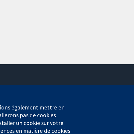
Contactez-nous
Actualités
Service de presse
erions également mettre en
Qui sommes-nous
allerons pas de cookies
Offres d'emploi
staller un cookie sur votre
Cochrane Library
rences en matière de cookies