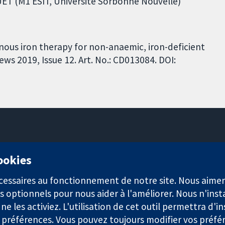
T (M1 ESIT, Université Sorbonne Nouvelle)
venous iron therapy for non-anaemic, iron-deficient
ws 2019, Issue 12. Art. No.: CD013084. DOI:
11-13 Cavendish Square
cookies
Londres
W1G0AN
nécessaires au fonctionnement de notre site. Nous aim
Royaume-Uni
s optionnels pour nous aider à l'améliorer. Nous n'inst
e les activiez. L'utilisation de cet outil permettra d'in
 préférences. Vous pouvez toujours modifier vos préfé