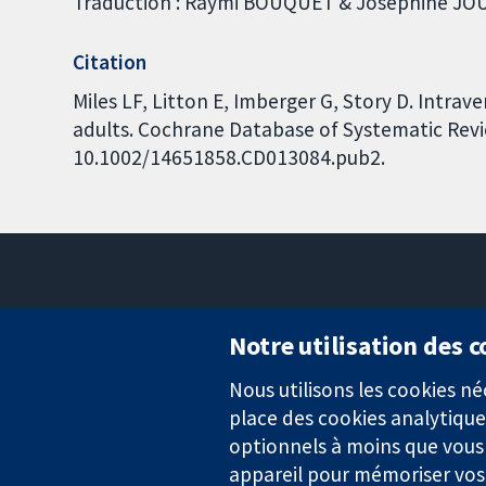
Traduction : Raymi BOUQUET & Joséphine JOUE
Citation
Miles LF, Litton E, Imberger G, Story D. Intra
adults. Cochrane Database of Systematic Revie
10.1002/14651858.CD013084.pub2.
Notre utilisation des 
Nous utilisons les cookies 
Des données probantes.
place des cookies analytique
Des décisions éclairées.
Une meilleure santé.
optionnels à moins que vous n
appareil pour mémoriser vos