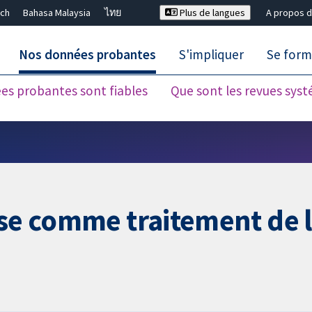
ch
Bahasa Malaysia
ไทย
Plus de langues
A propos d
Nos données probantes
S'impliquer
Se form
es probantes sont fiables
Que sont les revues sys
Fermer la recherche ✖
use comme traitement de l