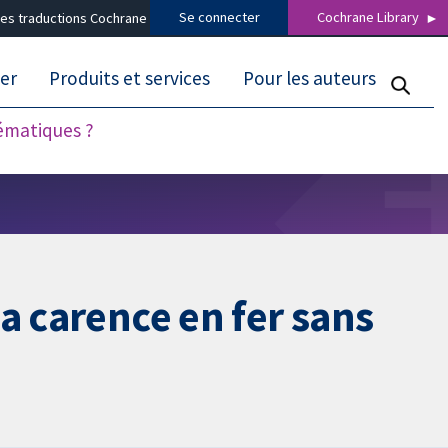
Se connecter
Cochrane Library
es traductions Cochrane
er
Produits et services
Pour les auteurs
tématiques ?
a carence en fer sans