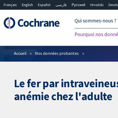
Français
English
Español
فارسی
Русский
Hrvatski
Deuts
繁體中文
简体中文
Qui sommes-nous ?
Pourquoi nos donné
Filtres
Accueil
Nos données probantes
Le fer par intraveine
anémie chez l'adulte