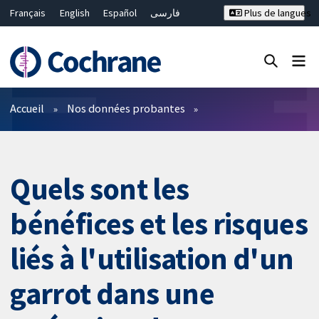
Français
English
Español
فارسی
Plus de langues
Русский
Hrvatski
Deutsch
Bahasa Malaysia
ไทย
繁體中文
简体中文
Fermer la recherche ✖
Filtres
Accueil
Nos données probantes
Quels sont les
bénéfices et les risques
liés à l'utilisation d'un
garrot dans une