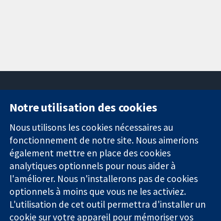
Notre utilisation des cookies
11-13 Cavendish
Contactez-
Square
nous
Nous utilisons les cookies nécessaires au
Des données
Londres
Actualités
fonctionnement de notre site. Nous aimerions
probantes.
W1G0AN
Service de
également mettre en place des cookies
Des décisions
Royaume-Uni
presse
analytiques optionnels pour nous aider à
éclairées.
Qui sommes-
l'améliorer. Nous n'installerons pas de cookies
Une meilleure
nous
santé.
optionnels à moins que vous ne les activiez.
Offres
d'emploi
L'utilisation de cet outil permettra d'installer un
Cochrane
cookie sur votre appareil pour mémoriser vos