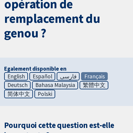
opération de
remplacement du
genou ?
Egalement disponible en
English
Español
فارسی
Français
Deutsch
Bahasa Malaysia
繁體中文
简体中文
Polski
Pourquoi cette question est-elle