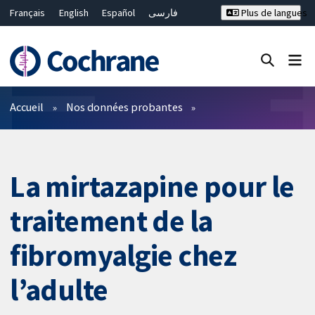
Français
English
Español
فارسی
Plus de langues
Русский
Hrvatski
Deutsch
Bahasa Malaysia
ไทย
繁體中文
简体中文
Fermer la recherche ✖
Filtres
Accueil
Nos données probantes
La mirtazapine pour le
traitement de la
fibromyalgie chez
l’adulte