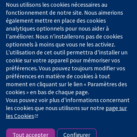
Square
nous
Nous utilisons les cookies nécessaires au
Des données
Londres
Actualités
fonctionnement de notre site. Nous aimerions
probantes.
W1G0AN
Service de
également mettre en place des cookies
Des décisions
Royaume-Uni
presse
analytiques optionnels pour nous aider à
éclairées.
Qui sommes-
l'améliorer. Nous n'installerons pas de cookies
Une meilleure
nous
santé.
optionnels à moins que vous ne les activiez.
Offres
d'emploi
L'utilisation de cet outil permettra d'installer un
Cochrane
cookie sur votre appareil pour mémoriser vos
Library
préférences. Vous pouvez toujours modifier vos
préférences en matière de cookies à tout
moment en cliquant sur le lien « Paramètres des
La Collaboration Cochrane est une association caritative (n°
cookies » en bas de chaque page.
1045921) et une société à responsabilité limitée par garantie (n°
Vous pouvez voir plus d'informations concernant
03044323) enregistrée en Angleterre et au Pays de Galles. Numéro
les cookies que nous utilisons sur notre
page sur
de TVA : GB 718 2127 49.
les Cookies
Copyright © 2026 The Cochrane Collaboration
Conditions Générales
|
Mentions légales
|
Politique de
confidentialité
|
Politique d'usage des cookies
|
Paramètres des
Tout accepter
Configurer