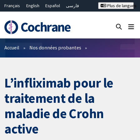
Français
English
Español
فارسی
Plus de langues
Русский
Hrvatski
Deutsch
Bahasa Malaysia
ไทย
繁體中文
简体中文
Fermer la recherche ✖
Filtres
Accueil
Nos données probantes
L’infliximab pour le
traitement de la
maladie de Crohn
active