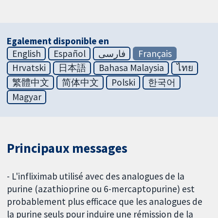
Egalement disponible en
English
Español
فارسی
Français
Hrvatski
日本語
Bahasa Malaysia
ไทย
繁體中文
简体中文
Polski
한국어
Magyar
Principaux messages
- L'infliximab utilisé avec des analogues de la
purine (azathioprine ou 6-mercaptopurine) est
probablement plus efficace que les analogues de
la purine seuls pour induire une rémission de la