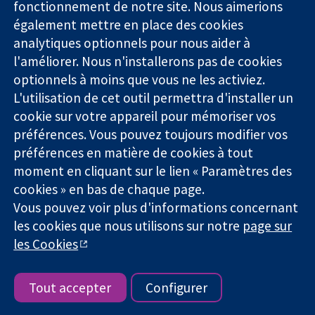
Londres
Actualités
fonctionnement de notre site. Nous aimerions
probantes.
W1G0AN
Service de
également mettre en place des cookies
Des décisions
Royaume-Uni
presse
analytiques optionnels pour nous aider à
éclairées.
Qui sommes-
l'améliorer. Nous n'installerons pas de cookies
Une meilleure
nous
santé.
Offres
optionnels à moins que vous ne les activiez.
d'emploi
L'utilisation de cet outil permettra d'installer un
Cochrane
cookie sur votre appareil pour mémoriser vos
Library
préférences. Vous pouvez toujours modifier vos
préférences en matière de cookies à tout
moment en cliquant sur le lien « Paramètres des
La Collaboration Cochrane est une association caritative (n°
cookies » en bas de chaque page.
1045921) et une société à responsabilité limitée par garantie (n°
Vous pouvez voir plus d'informations concernant
03044323) enregistrée en Angleterre et au Pays de Galles. Numéro
de TVA : GB 718 2127 49.
les cookies que nous utilisons sur notre
page sur
les Cookies
Copyright © 2026 The Cochrane Collaboration
Conditions Générales
|
Mentions légales
|
Politique de
confidentialité
|
Politique d'usage des cookies
|
Paramètres des
Tout accepter
Configurer
cookies