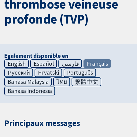
thrombose veineuse
profonde (TVP)
Egalement disponible en
English
Español
فارسی
Français
Русский
Hrvatski
Português
Bahasa Malaysia
ไทย
繁體中文
Bahasa Indonesia
Principaux messages