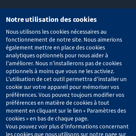
Notre utilisation des cookies
11-13 Cavendish
Contactez-
Square
nous
Nous utilisons les cookies nécessaires au
Des données
Londres
Actualités
fonctionnement de notre site. Nous aimerions
probantes.
W1G0AN
Service de
également mettre en place des cookies
Des décisions
Royaume-Uni
presse
analytiques optionnels pour nous aider à
éclairées.
Qui sommes-
l'améliorer. Nous n'installerons pas de cookies
Une meilleure
nous
santé.
optionnels à moins que vous ne les activiez.
Offres
d'emploi
L'utilisation de cet outil permettra d'installer un
Cochrane
cookie sur votre appareil pour mémoriser vos
Library
préférences. Vous pouvez toujours modifier vos
préférences en matière de cookies à tout
moment en cliquant sur le lien « Paramètres des
La Collaboration Cochrane est une association caritative (n°
cookies » en bas de chaque page.
1045921) et une société à responsabilité limitée par garantie (n°
Vous pouvez voir plus d'informations concernant
03044323) enregistrée en Angleterre et au Pays de Galles. Numéro
les cookies que nous utilisons sur notre
page sur
de TVA : GB 718 2127 49.