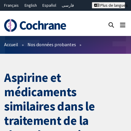
Français
English
Español
فارسی
Plus de langues
Русский
Hrvatski
Deutsch
Bahasa Malaysia
ไทย
繁體中文
简体中文
Fermer la recherche ✖
Filtres
Accueil
Nos données probantes
Aspirine et
médicaments
similaires dans le
traitement de la