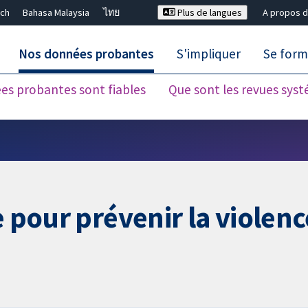
ch
Bahasa Malaysia
ไทย
Plus de langues
A propos d
Nos données probantes
S'impliquer
Se form
es probantes sont fiables
Que sont les revues sys
Fermer la recherche ✖
e pour prévenir la violen