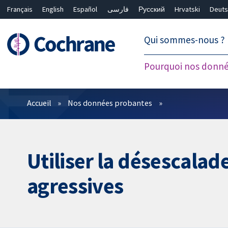
Français
English
Español
فارسی
Русский
Hrvatski
Deuts
繁體中文
简体中文
Qui sommes-nous ?
Pourquoi nos donné
Filtres
Accueil
Nos données probantes
Utiliser la désescalad
agressives