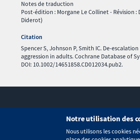
Notes de traduction
Post-édition : Morgane Le Collinet - Révision :
Diderot)
Citation
Spencer S, Johnson P, Smith IC. De-escalatio
aggression in adults. Cochrane Database of Sy
DOI: 10.1002/14651858.CD012034.pub2.
Notre utilisation des 
Nous utilisons les cookies 
Des données probantes.
place des cookies analytique
Des décisions éclairées.