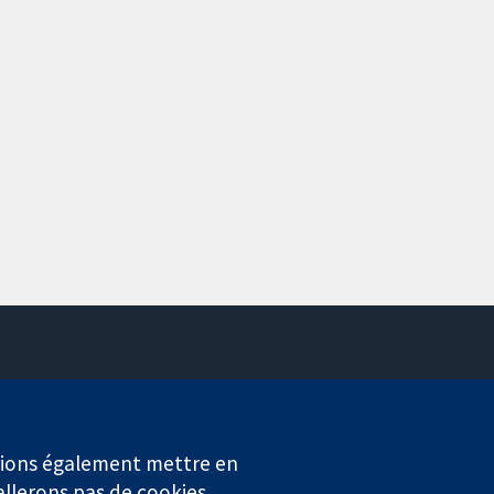
Contactez-nous
Actualités
Service de presse
erions également mettre en
Qui sommes-nous
allerons pas de cookies