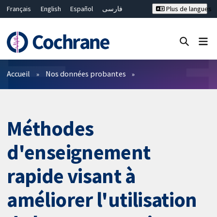
Français
English
Español
فارسی
Plus de langues
Русский
Hrvatski
Deutsch
Bahasa Malaysia
ไทย
繁體中文
简体中文
Fermer la recherche ✖
Filtres
Accueil
Nos données probantes
Méthodes
d'enseignement
rapide visant à
améliorer l'utilisation