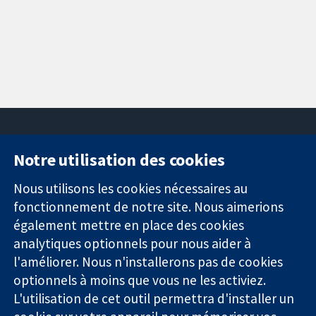
Notre utilisation des cookies
11-13 Cavendish
Contactez-
Square
nous
Nous utilisons les cookies nécessaires au
Des données
Londres
Actualités
fonctionnement de notre site. Nous aimerions
probantes.
W1G0AN
Service de
également mettre en place des cookies
Des décisions
Royaume-Uni
presse
analytiques optionnels pour nous aider à
éclairées.
Qui sommes-
l'améliorer. Nous n'installerons pas de cookies
Une meilleure
nous
santé.
optionnels à moins que vous ne les activiez.
Offres
d'emploi
L'utilisation de cet outil permettra d'installer un
Cochrane