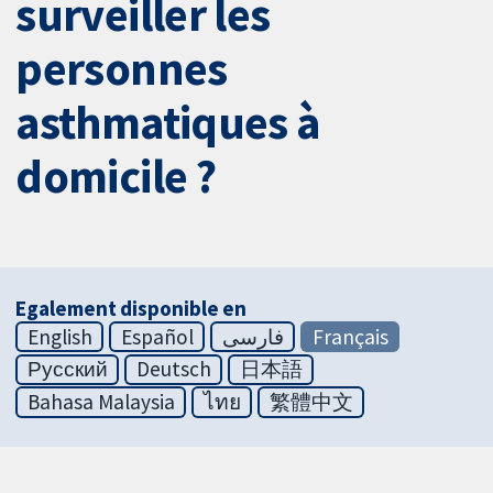
surveiller les
personnes
asthmatiques à
domicile ?
Egalement disponible en
English
Español
فارسی
Français
Русский
Deutsch
日本語
Bahasa Malaysia
ไทย
繁體中文