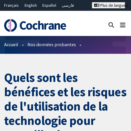
Français
English
Español
فارسی
Plus de langues
Русский
Hrvatski
Deutsch
Bahasa Malaysia
ไทย
繁體中文
简体中文
Fermer la recherche ✖
Filtres
Accueil
Nos données probantes
Quels sont les
bénéfices et les risques
de l'utilisation de la
technologie pour