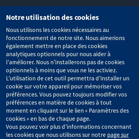
Notre utilisation des cookies
11-13 Cavendish
Contactez-
Square
nous
Nous utilisons les cookies nécessaires au
Des données
Londres
Actualités
fonctionnement de notre site. Nous aimerions
probantes.
W1G0AN
Service de
également mettre en place des cookies
Des décisions
Royaume-Uni
presse
analytiques optionnels pour nous aider à
éclairées.
Qui sommes-
l'améliorer. Nous n'installerons pas de cookies
Une meilleure
nous
santé.
optionnels à moins que vous ne les activiez.
Offres
d'emploi
L'utilisation de cet outil permettra d'installer un
Cochrane
cookie sur votre appareil pour mémoriser vos
Library
préférences. Vous pouvez toujours modifier vos
préférences en matière de cookies à tout
moment en cliquant sur le lien « Paramètres des
La Collaboration Cochrane est une association caritative (n°
cookies » en bas de chaque page.
1045921) et une société à responsabilité limitée par garantie (n°
Vous pouvez voir plus d'informations concernant
03044323) enregistrée en Angleterre et au Pays de Galles. Numéro
de TVA : GB 718 2127 49.
les cookies que nous utilisons sur notre
page sur