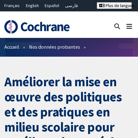
Français
English
Español
فارسی
Plus de langues
Русский
Hrvatski
Deutsch
Bahasa Malaysia
ไทย
繁體中文
简体中文
Fermer la recherche ✖
Filtres
Accueil
Nos données probantes
Améliorer la mise en
œuvre des politiques
et des pratiques en
milieu scolaire pour