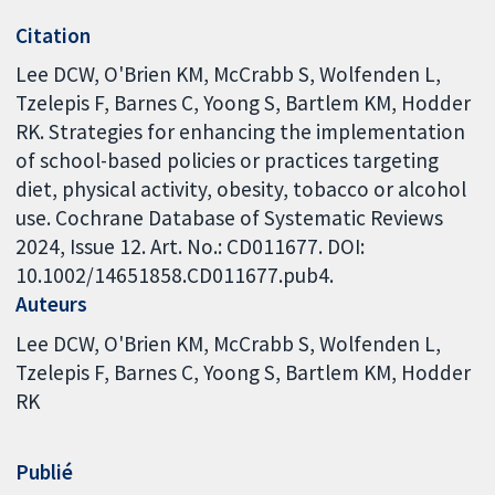
Citation
Lee DCW, O'Brien KM, McCrabb S, Wolfenden L,
Tzelepis F, Barnes C, Yoong S, Bartlem KM, Hodder
RK. Strategies for enhancing the implementation
of school-based policies or practices targeting
diet, physical activity, obesity, tobacco or alcohol
use. Cochrane Database of Systematic Reviews
2024, Issue 12. Art. No.: CD011677. DOI:
10.1002/14651858.CD011677.pub4.
Auteurs
Lee DCW
O'Brien KM
McCrabb S
Wolfenden L
Tzelepis F
Barnes C
Yoong S
Bartlem KM
Hodder
RK
Publié