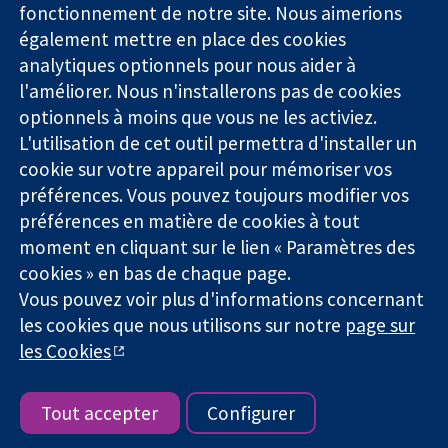
Des données
Londres
Actualités
fonctionnement de notre site. Nous aimerions
probantes.
W1G0AN
Service de
également mettre en place des cookies
Des décisions
Royaume-Uni
presse
analytiques optionnels pour nous aider à
éclairées.
Qui sommes-
l'améliorer. Nous n'installerons pas de cookies
Une meilleure
nous
santé.
Offres
optionnels à moins que vous ne les activiez.
d'emploi
L'utilisation de cet outil permettra d'installer un
Cochrane
cookie sur votre appareil pour mémoriser vos
Library
préférences. Vous pouvez toujours modifier vos
préférences en matière de cookies à tout
moment en cliquant sur le lien « Paramètres des
La Collaboration Cochrane est une association caritative (n°
cookies » en bas de chaque page.
1045921) et une société à responsabilité limitée par garantie (n°
Vous pouvez voir plus d'informations concernant
03044323) enregistrée en Angleterre et au Pays de Galles. Numéro
de TVA : GB 718 2127 49.
les cookies que nous utilisons sur notre
page sur
les Cookies
Copyright © 2026 The Cochrane Collaboration
Conditions Générales
|
Mentions légales
|
Politique de
confidentialité
|
Politique d'usage des cookies
|
Paramètres des
Tout accepter
Configurer
cookies