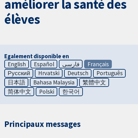
améliorer la santé des
élèves
Egalement disponible en
English
Español
فارسی
Français
Русский
Hrvatski
Deutsch
Português
日本語
Bahasa Malaysia
繁體中文
简体中文
Polski
한국어
Principaux messages