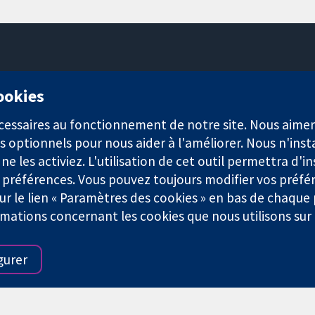
11-13 Cavendish Square
cookies
Londres
W1G0AN
nécessaires au fonctionnement de notre site. Nous aim
Royaume-Uni
s optionnels pour nous aider à l'améliorer. Nous n'inst
e les activiez. L'utilisation de cet outil permettra d'in
 préférences. Vous pouvez toujours modifier vos préfé
r le lien « Paramètres des cookies » en bas de chaque
rmations concernant les cookies que nous utilisons su
921) et une société à responsabilité limitée par garantie (n° 0304
gurer
Conditions Générales
|
Mentions légales
|
Politique de confid