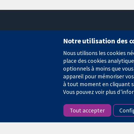
Notre utilisation des 
Nous utilisons les cookies 
Des données probantes.
place des cookies analytique
Des décisions éclairées.
Une meilleure santé.
optionnels à moins que vous n
appareil pour mémoriser vos
à tout moment en cliquant su
Vous pouvez voir plus d'info
La Collaboration Cochrane est une association caritative (n° 1045
TVA : GB 718 2127 49.
Tout accepter
Confi
Copyright © 2026 The Cochrane Collaboration