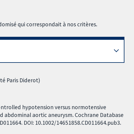
omisé qui correspondait à nos critères.
té Paris Diderot)
Controlled hypotension versus normotensive
red abdominal aortic aneurysm. Cochrane Database
: CD011664. DOI: 10.1002/14651858.CD011664.pub3.