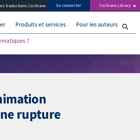
Se connecter
Cochrane Library
es traductions Cochrane
er
Produits et services
Pour les auteurs
tématiques ?
nimation
une rupture