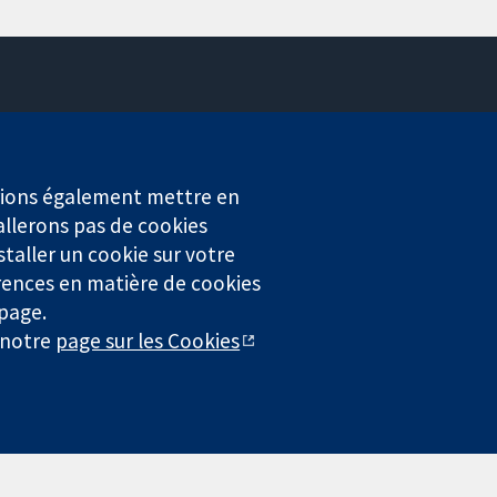
Contactez-nous
Actualités
Service de presse
erions également mettre en
Qui sommes-nous
allerons pas de cookies
Offres d'emploi
staller un cookie sur votre
Cochrane Library
rences en matière de cookies
 page.
r notre
page sur les Cookies
4323) enregistrée en Angleterre et au Pays de Galles. Numéro de
entialité
|
Politique d'usage des cookies
|
Paramètres des cookies