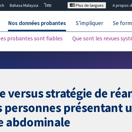
ch
Bahasa Malaysia
ไทย
Plus de langues
A propos d
Nos données probantes
S'impliquer
Se form
es probantes sont fiables
Que sont les revues sys
Fermer la recherche ✖
 versus stratégie de réa
s personnes présentant 
te abdominale