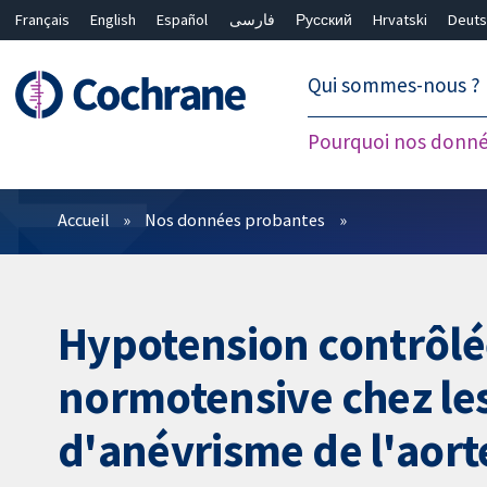
Français
English
Español
فارسی
Русский
Hrvatski
Deuts
繁體中文
简体中文
Qui sommes-nous ?
Pourquoi nos donné
Filtres
Accueil
Nos données probantes
Hypotension contrôlée
normotensive chez le
d'anévrisme de l'aor