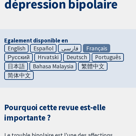
dépression bipolaire
Egalement disponible en
English
Español
فارسی
Français
Русский
Hrvatski
Deutsch
Português
日本語
Bahasa Malaysia
繁體中文
简体中文
Pourquoi cette revue est-elle
importante ?
Le trouble bipolaire est l'une des affections