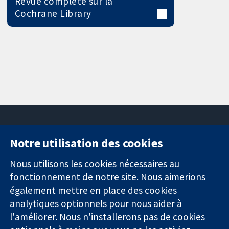
Revue complète sur la
Cochrane Library
Notre utilisation des cookies
11-13 Cavendish
Contactez-
Square
nous
Nous utilisons les cookies nécessaires au
Des données
Londres
Actualités
fonctionnement de notre site. Nous aimerions
probantes.
W1G0AN
Service de
également mettre en place des cookies
Des décisions
Royaume-Uni
presse
analytiques optionnels pour nous aider à
éclairées.
Qui sommes-
l'améliorer. Nous n'installerons pas de cookies
Une meilleure
nous
santé.
Offres