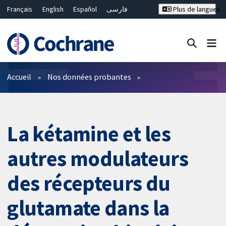
Français
English
Español
فارسی
Plus de langues
Русский
Hrvatski
Deutsch
Bahasa Malaysia
ไทย
繁體中文
简体中文
Fermer la recherche ✖
Filtres
Accueil
Nos données probantes
La kétamine et les
autres modulateurs
des récepteurs du
glutamate dans la