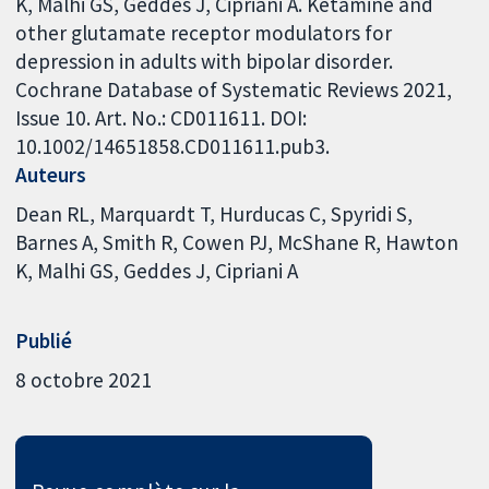
K, Malhi GS, Geddes J, Cipriani A. Ketamine and
other glutamate receptor modulators for
depression in adults with bipolar disorder.
Cochrane Database of Systematic Reviews 2021,
Issue 10. Art. No.: CD011611. DOI:
10.1002/14651858.CD011611.pub3.
Auteurs
Dean RL
Marquardt T
Hurducas C
Spyridi S
Barnes A
Smith R
Cowen PJ
McShane R
Hawton
K
Malhi GS
Geddes J
Cipriani A
Publié
8 octobre 2021