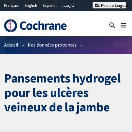
Français
English
Español
فارسی
Plus de langues
Русский
Hrvatski
Deutsch
Bahasa Malaysia
ไทย
繁體中文
简体中文
Fermer la recherche ✖
Filtres
Accueil
Nos données probantes
Pansements hydrogel
pour les ulcères
veineux de la jambe