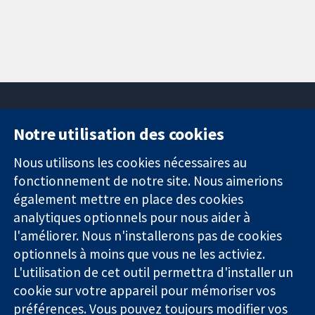
Notre utilisation des cookies
11-13 Cavendish
Contactez-
Square
nous
Nous utilisons les cookies nécessaires au
Des données
Londres
Actualités
fonctionnement de notre site. Nous aimerions
probantes.
W1G0AN
Service de
également mettre en place des cookies
Des décisions
Royaume-Uni
presse
analytiques optionnels pour nous aider à
éclairées.
Qui sommes-
l'améliorer. Nous n'installerons pas de cookies
Une meilleure
nous
santé.
optionnels à moins que vous ne les activiez.
Offres
d'emploi
L'utilisation de cet outil permettra d'installer un
Cochrane
cookie sur votre appareil pour mémoriser vos
Library
préférences. Vous pouvez toujours modifier vos