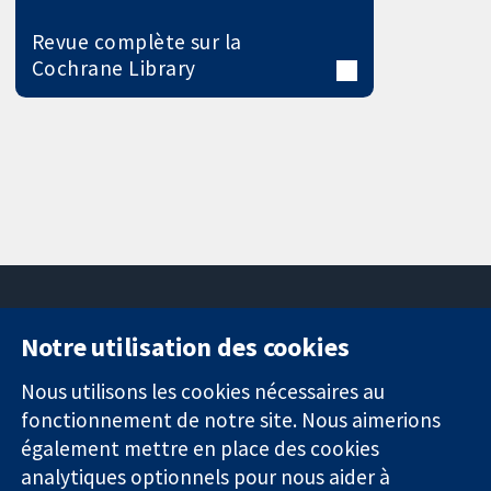
Revue complète sur la
Cochrane Library
Notre utilisation des cookies
11-13 Cavendish
Contactez-
Square
nous
Nous utilisons les cookies nécessaires au
Des données
Londres
Actualités
fonctionnement de notre site. Nous aimerions
probantes.
W1G0AN
Service de
également mettre en place des cookies
Des décisions
Royaume-Uni
presse
analytiques optionnels pour nous aider à
éclairées.
Qui sommes-