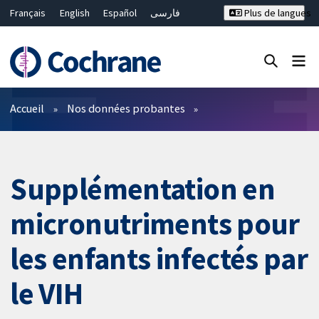
Français
English
Español
فارسی
Plus de langues
Русский
Hrvatski
Deutsch
Bahasa Malaysia
ไทย
繁體中文
简体中文
Fermer la recherche ✖
Filtres
Accueil
Nos données probantes
Supplémentation en
micronutriments pour
les enfants infectés par
le VIH