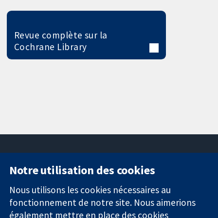
Revue complète sur la
Cochrane Library
Notre utilisation des cookies
11-13 Cavendish
Contactez-
Square
nous
Nous utilisons les cookies nécessaires au
Des données
Londres
Actualités
fonctionnement de notre site. Nous aimerions
probantes.
W1G0AN
Service de
également mettre en place des cookies