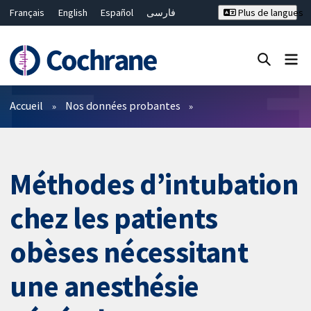
Français
English
Español
فارسی
Plus de langues
Русский
Hrvatski
Deutsch
Bahasa Malaysia
ไทย
繁體中文
简体中文
Fermer la recherche ✖
Filtres
Accueil
Nos données probantes
Méthodes d’intubation
chez les patients
obèses nécessitant
une anesthésie