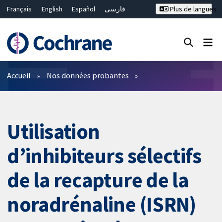
Français
English
Español
فارسی
Plus de langues
Русский
Hrvatski
Deutsch
Bahasa Malaysia
ไทย
繁體中文
简体中文
Fermer la recherche ✖
Filtres
Accueil
Nos données probantes
Utilisation
d’inhibiteurs sélectifs
de la recapture de la
noradrénaline (ISRN)