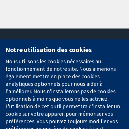
Notre utilisation des cookies
11-13 Cavendish
Contactez-
Square
nous
Nous utilisons les cookies nécessaires au
Des données
Londres
Actualités
fonctionnement de notre site. Nous aimerions
probantes.
W1G0AN
Service de
également mettre en place des cookies
Des décisions
Royaume-Uni
presse
analytiques optionnels pour nous aider à
éclairées.
Qui sommes-
l'améliorer. Nous n'installerons pas de cookies
Une meilleure
nous
santé.
optionnels à moins que vous ne les activiez.
Offres
d'emploi
L'utilisation de cet outil permettra d'installer un
Cochrane
cookie sur votre appareil pour mémoriser vos
Library
préférences. Vous pouvez toujours modifier vos
préférences en matière de cookies à tout