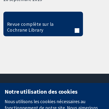
Revue complète sur la
Cochrane Library
Notre utilisation des cookies
11-13 Cavendish
Contactez-
Square
nous
Nous utilisons les cookies nécessaires au
Des données
Londres
Actualités
fonctionnement de notre site. Nous aimerions