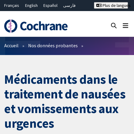
Français
English
Español
فارسی
Plus de langues
Русский
Hrvatski
Deutsch
Bahasa Malaysia
ไทย
繁體中文
简体中文
Fermer la recherche ✖
Filtres
Accueil
Nos données probantes
Médicaments dans le
traitement de nausées
et vomissements aux
urgences