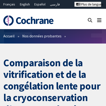
Français
English
Español
فارسی
Plus de langues
Русский
Hrvatski
Deutsch
Bahasa Malaysia
ไทย
繁體中文
简体中文
Fermer la recherche ✖
Filtres
Accueil
Nos données probantes
Comparaison de la
vitrification et de la
congélation lente pour
la cryoconservation