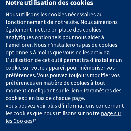
Notre utilisation des cookies
11-13 Cavendish
Contactez-
Square
nous
Nous utilisons les cookies nécessaires au
Des données
Londres
Actualités
fonctionnement de notre site. Nous aimerions
probantes.
W1G0AN
Service de
également mettre en place des cookies
Des décisions
Royaume-Uni
presse
analytiques optionnels pour nous aider à
éclairées.
Qui sommes-
l'améliorer. Nous n'installerons pas de cookies
Une meilleure
nous
santé.
optionnels à moins que vous ne les activiez.
Offres
d'emploi
L'utilisation de cet outil permettra d'installer un
Cochrane
cookie sur votre appareil pour mémoriser vos
Library
préférences. Vous pouvez toujours modifier vos
préférences en matière de cookies à tout
moment en cliquant sur le lien « Paramètres des
La Collaboration Cochrane est une association caritative (n°
cookies » en bas de chaque page.
1045921) et une société à responsabilité limitée par garantie (n°
Vous pouvez voir plus d'informations concernant
03044323) enregistrée en Angleterre et au Pays de Galles. Numéro
les cookies que nous utilisons sur notre
page sur
de TVA : GB 718 2127 49.
les Cookies
Copyright © 2026 The Cochrane Collaboration