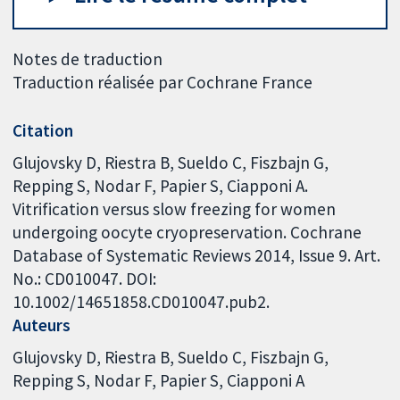
Notes de traduction
Traduction réalisée par Cochrane France
Citation
Glujovsky D, Riestra B, Sueldo C, Fiszbajn G,
Repping S, Nodar F, Papier S, Ciapponi A.
Vitrification versus slow freezing for women
undergoing oocyte cryopreservation. Cochrane
Database of Systematic Reviews 2014, Issue 9. Art.
No.: CD010047. DOI:
10.1002/14651858.CD010047.pub2.
Auteurs
Glujovsky D
Riestra B
Sueldo C
Fiszbajn G
Repping S
Nodar F
Papier S
Ciapponi A