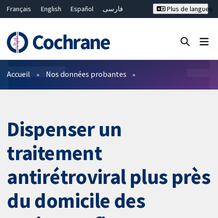
Français
English
Español
فارسی
Plus de langues
Русский
Hrvatski
Deutsch
Bahasa Malaysia
ไทย
繁體中文
简体中文
Fermer la recherche ✖
Filtres
Accueil
Nos données probantes
Dispenser un
traitement
antirétroviral plus près
du domicile des