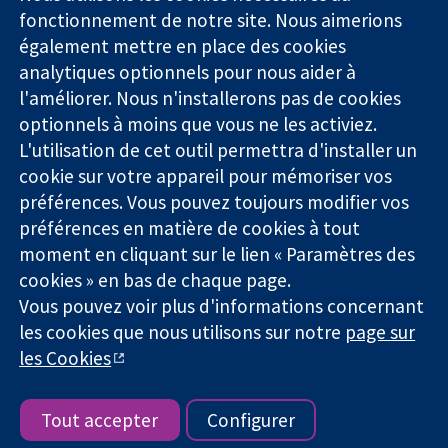
Des données
Londres
Actualités
fonctionnement de notre site. Nous aimerions
probantes.
W1G0AN
Service de
également mettre en place des cookies
Des décisions
Royaume-Uni
presse
analytiques optionnels pour nous aider à
éclairées.
Qui sommes-
l'améliorer. Nous n'installerons pas de cookies
Une meilleure
nous
santé.
Offres
optionnels à moins que vous ne les activiez.
d'emploi
L'utilisation de cet outil permettra d'installer un
Cochrane
cookie sur votre appareil pour mémoriser vos
Library
préférences. Vous pouvez toujours modifier vos
préférences en matière de cookies à tout
moment en cliquant sur le lien « Paramètres des
La Collaboration Cochrane est une association caritative (n°
cookies » en bas de chaque page.
1045921) et une société à responsabilité limitée par garantie (n°
Vous pouvez voir plus d'informations concernant
03044323) enregistrée en Angleterre et au Pays de Galles. Numéro
de TVA : GB 718 2127 49.
les cookies que nous utilisons sur notre
page sur
les Cookies
Copyright © 2026 The Cochrane Collaboration
Conditions Générales
|
Mentions légales
|
Politique de
confidentialité
|
Politique d'usage des cookies
|
Paramètres des
Tout accepter
Configurer
cookies