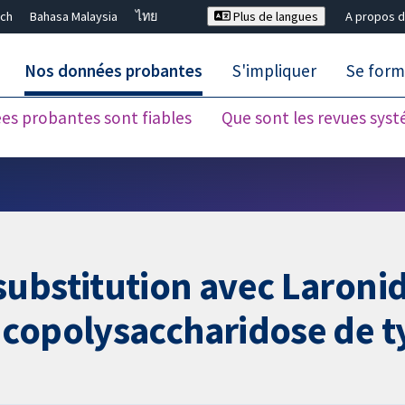
ch
Bahasa Malaysia
ไทย
Plus de langues
A propos d
Nos données probantes
S'impliquer
Se form
es probantes sont fiables
Que sont les revues sys
Fermer la recherche ✖
substitution avec Laron
copolysaccharidose de ty