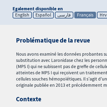
Egalement disponible en
English
Español
فارسی
Français
Hrv
Problématique de la revue
Nous avons examiné les données probantes sur 
substitution avec Laronidase chez les person
(MPS I) qui ne subissent pas de greffe de cel
atteintes de MPS I qui reçoivent un traitemen
cellules souches hémopoïétiques. Il s'agit d'u
originale publiée en 2013 et précédemment mi
Contexte