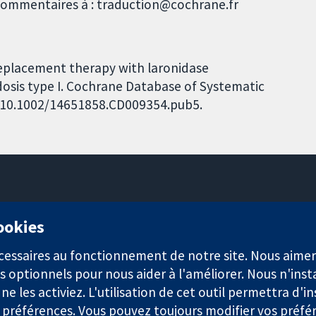
s commentaires à : traduction@cochrane.fr
eplacement therapy with laronidase
osis type I. Cochrane Database of Systematic
I: 10.1002/14651858.CD009354.pub5.
11-13 Cavendish Square
cookies
Londres
W1G0AN
nécessaires au fonctionnement de notre site. Nous aim
Royaume-Uni
s optionnels pour nous aider à l'améliorer. Nous n'inst
e les activiez. L'utilisation de cet outil permettra d'in
 préférences. Vous pouvez toujours modifier vos préfé