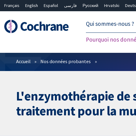
Français
English
Español
فارسی
Русский
Hrvatski
Deuts
繁體中文
简体中文
Qui sommes-nous ?
Pourquoi nos donné
Filtres
Accueil
Nos données probantes
L'enzymothérapie de 
traitement pour la mu