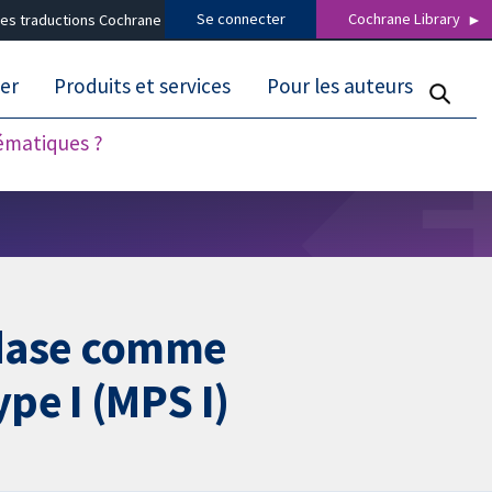
Se connecter
Cochrane Library
es traductions Cochrane
er
Produits et services
Pour les auteurs
tématiques ?
idase comme
pe I (MPS I)