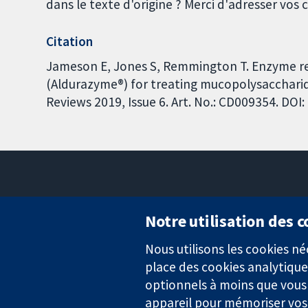
dans le texte d'origine ? Merci d'adresser vo
Citation
Jameson E, Jones S, Remmington T. Enzyme r
(Aldurazyme®) for treating mucopolysaccharid
Reviews 2019, Issue 6. Art. No.: CD009354. DO
Notre utilisation des 
Nous utilisons les cookies 
Des données probantes.
place des cookies analytique
Des décisions éclairées.
Une meilleure santé.
optionnels à moins que vous n
appareil pour mémoriser vos