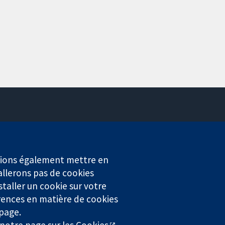
Contactez-nous
Actualités
Service de presse
erions également mettre en
Qui sommes-nous
allerons pas de cookies
Offres d'emploi
staller un cookie sur votre
Cochrane Library
rences en matière de cookies
 page.
r notre
page sur les Cookies