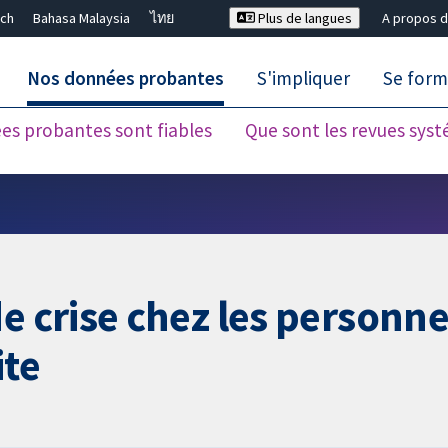
ch
Bahasa Malaysia
ไทย
Plus de langues
A propos d
Nos données probantes
S'impliquer
Se form
es probantes sont fiables
Que sont les revues sys
Fermer la recherche ✖
de crise chez les personn
ite