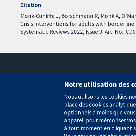
Citation
Monk-Cunliffe J, Borschmann R, Monk A, O'Maho
Crisis interventions for adults with borderlin
Systematic Reviews 2022, Issue 9. Art. No.: 
Notre utilisation des 
Nous utilisons les cookies 
Des données probantes.
place des cookies analytique
Des décisions éclairées.
Une meilleure santé.
optionnels à moins que vous n
appareil pour mémoriser vos
à tout moment en cliquant su
Vous pouvez voir plus d'info