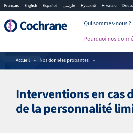
Français
English
Español
فارسی
Русский
Hrvatski
Deuts
繁體中文
简体中文
Qui sommes-nous ?
Pourquoi nos donné
Filtres
Accueil
Nos données probantes
Interventions en cas 
de la personnalité lim