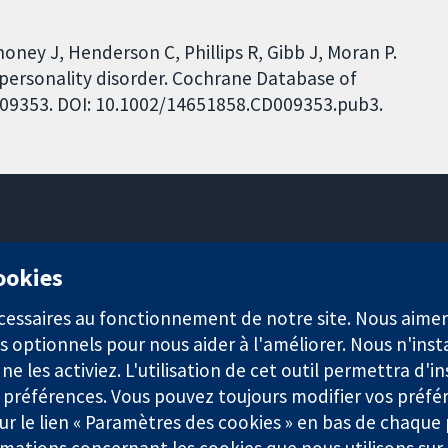
ney J, Henderson C, Phillips R, Gibb J, Moran P.
e personality disorder. Cochrane Database of
CD009353. DOI: 10.1002/14651858.CD009353.pub3.
11-13 Cavendish Square
cookies
Londres
W1G0AN
nécessaires au fonctionnement de notre site. Nous aim
Royaume-Uni
s optionnels pour nous aider à l'améliorer. Nous n'inst
e les activiez. L'utilisation de cet outil permettra d'in
 préférences. Vous pouvez toujours modifier vos préfé
r le lien « Paramètres des cookies » en bas de chaque
rmations concernant les cookies que nous utilisons su