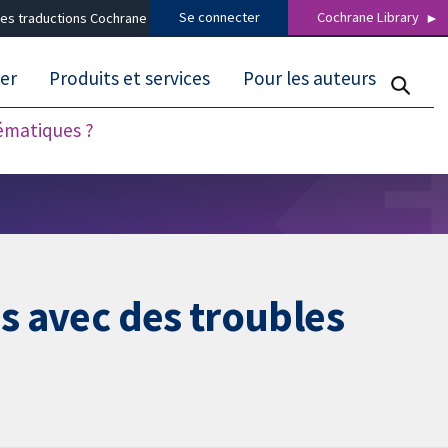
Se connecter
Cochrane Library
es traductions Cochrane
er
Produits et services
Pour les auteurs
tématiques ?
es avec des troubles