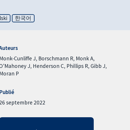
lski
한국어
Auteurs
Monk-Cunliffe J
Borschmann R
Monk A
O'Mahoney J
Henderson C
Phillips R
Gibb J
Moran P
Publié
26 septembre 2022