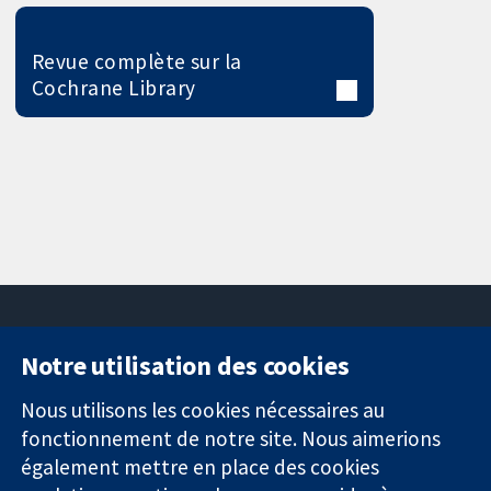
Revue complète sur la
Cochrane Library
Notre utilisation des cookies
11-13 Cavendish
Contactez-
Square
nous
Nous utilisons les cookies nécessaires au
Des données
Londres
Actualités
fonctionnement de notre site. Nous aimerions
probantes.
W1G0AN
Service de
également mettre en place des cookies
Des décisions
Royaume-Uni
presse