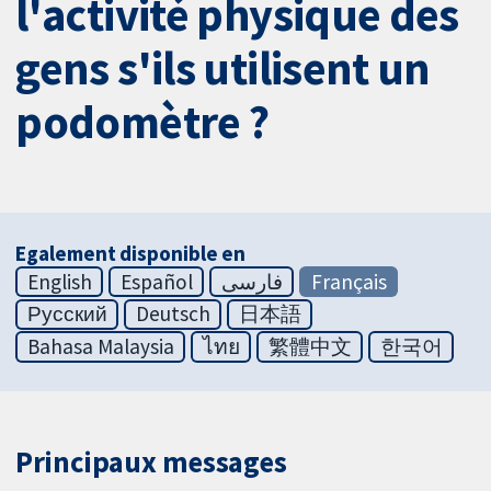
l'activité physique des
gens s'ils utilisent un
podomètre ?
Egalement disponible en
English
Español
فارسی
Français
Русский
Deutsch
日本語
Bahasa Malaysia
ไทย
繁體中文
한국어
Principaux messages