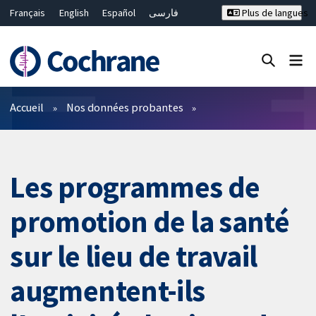
Français
English
Español
فارسی
Plus de langues
Русский
Hrvatski
Deutsch
Bahasa Malaysia
ไทย
繁體中文
简体中文
Fermer la recherche ✖
Filtres
Accueil
Nos données probantes
Les programmes de
promotion de la santé
sur le lieu de travail
augmentent-ils