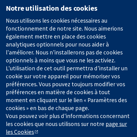
Notre utilisation des cookies
11-13 Cavendish
Contactez-
Square
nous
Nous utilisons les cookies nécessaires au
Des données
Londres
Actualités
fonctionnement de notre site. Nous aimerions
probantes.
W1G0AN
Service de
également mettre en place des cookies
Des décisions
Royaume-Uni
presse
analytiques optionnels pour nous aider à
éclairées.
Qui sommes-
l'améliorer. Nous n'installerons pas de cookies
Une meilleure
nous
santé.
Offres
optionnels à moins que vous ne les activiez.
d'emploi
L'utilisation de cet outil permettra d'installer un
Cochrane
cookie sur votre appareil pour mémoriser vos
Library
préférences. Vous pouvez toujours modifier vos
préférences en matière de cookies à tout
moment en cliquant sur le lien « Paramètres des
La Collaboration Cochrane est une association caritative (n°
cookies » en bas de chaque page.
1045921) et une société à responsabilité limitée par garantie (n°
Vous pouvez voir plus d'informations concernant
03044323) enregistrée en Angleterre et au Pays de Galles. Numéro
de TVA : GB 718 2127 49.
les cookies que nous utilisons sur notre
page sur
les Cookies
Copyright © 2026 The Cochrane Collaboration