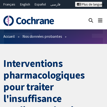
Français
English
Español
فارسی
Plus de langues
Русский
Hrvatski
Deutsch
Bahasa Malaysia
ไทย
繁體中文
简体中文
Fermer la recherche ✖
Filtres
Accueil
Nos données probantes
Interventions
pharmacologiques
pour traiter
l'insuffisance