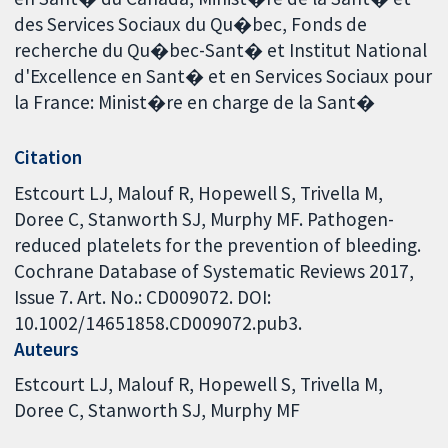
des Services Sociaux du Qu�bec, Fonds de
recherche du Qu�bec-Sant� et Institut National
d'Excellence en Sant� et en Services Sociaux pour
la France: Minist�re en charge de la Sant�
Citation
Estcourt LJ, Malouf R, Hopewell S, Trivella M,
Doree C, Stanworth SJ, Murphy MF. Pathogen-
reduced platelets for the prevention of bleeding.
Cochrane Database of Systematic Reviews 2017,
Issue 7. Art. No.: CD009072. DOI:
10.1002/14651858.CD009072.pub3.
Auteurs
Estcourt LJ
Malouf R
Hopewell S
Trivella M
Doree C
Stanworth SJ
Murphy MF