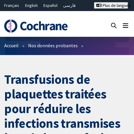
Français
English
Español
فارسی
Plus de langues
Русский
Hrvatski
Deutsch
Bahasa Malaysia
ไทย
繁體中文
简体中文
Fermer la recherche ✖
Filtres
Accueil
Nos données probantes
Transfusions de
plaquettes traitées
pour réduire les
infections transmises