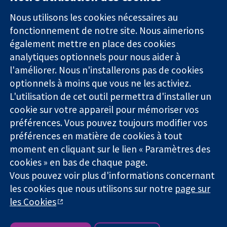
11-13 Cavendish
Contactez-
Square
nous
Nous utilisons les cookies nécessaires au
Des données
Londres
Actualités
fonctionnement de notre site. Nous aimerions
probantes.
W1G0AN
Service de
également mettre en place des cookies
Des décisions
Royaume-Uni
presse
analytiques optionnels pour nous aider à
éclairées.
Qui sommes-
l'améliorer. Nous n'installerons pas de cookies
Une meilleure
nous
santé.
optionnels à moins que vous ne les activiez.
Offres
d'emploi
L'utilisation de cet outil permettra d'installer un
Cochrane
cookie sur votre appareil pour mémoriser vos
Library
préférences. Vous pouvez toujours modifier vos
préférences en matière de cookies à tout
moment en cliquant sur le lien « Paramètres des
La Collaboration Cochrane est une association caritative (n°
cookies » en bas de chaque page.
1045921) et une société à responsabilité limitée par garantie (n°
Vous pouvez voir plus d'informations concernant
03044323) enregistrée en Angleterre et au Pays de Galles. Numéro
les cookies que nous utilisons sur notre
page sur
de TVA : GB 718 2127 49.
les Cookies
Copyright © 2026 The Cochrane Collaboration
Conditions Générales
|
Mentions légales
|
Politique de