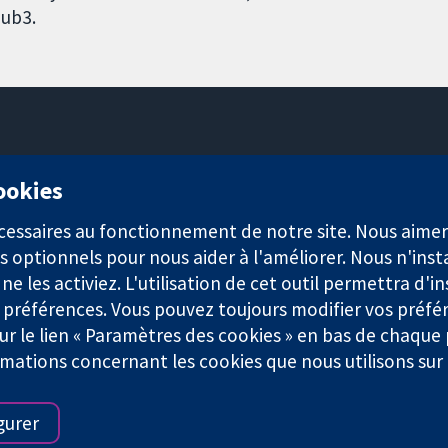
ub3.
11-13 Cavendish Square
cookies
Londres
W1G0AN
nécessaires au fonctionnement de notre site. Nous aim
Royaume-Uni
s optionnels pour nous aider à l'améliorer. Nous n'inst
e les activiez. L'utilisation de cet outil permettra d'in
 préférences. Vous pouvez toujours modifier vos préfé
r le lien « Paramètres des cookies » en bas de chaque
rmations concernant les cookies que nous utilisons su
921) et une société à responsabilité limitée par garantie (n° 0304
gurer
Conditions Générales
|
Mentions légales
|
Politique de confid