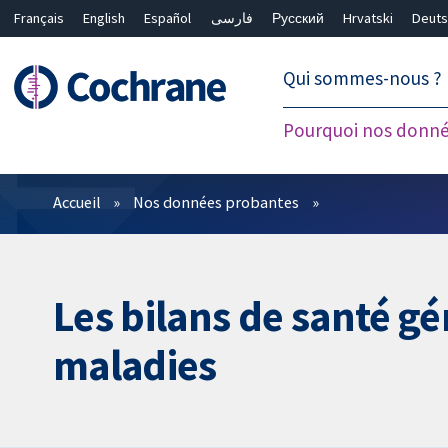
Français
English
Español
فارسی
Русский
Hrvatski
Deuts
繁體中文
简体中文
Qui sommes-nous ?
Pourquoi nos donné
Filtres
Accueil
Nos données probantes
Les bilans de santé gé
maladies