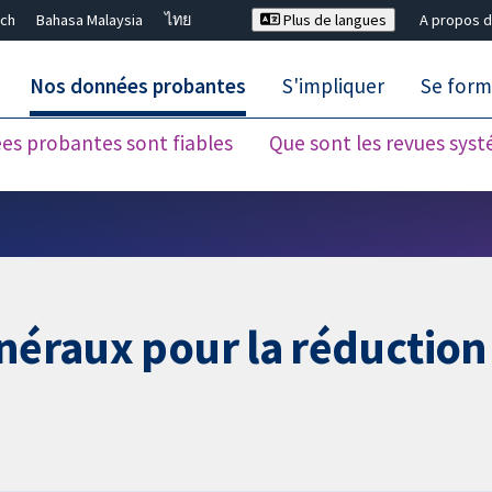
ch
Bahasa Malaysia
ไทย
Plus de langues
A propos d
Nos données probantes
S'impliquer
Se form
es probantes sont fiables
Que sont les revues sys
Fermer la recherche ✖
néraux pour la réduction 