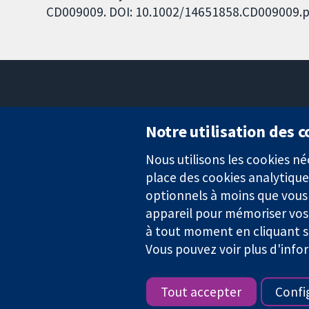
CD009009. DOI: 10.1002/14651858.CD009009.p
Notre utilisation des 
Nous utilisons les cookies 
Des données probantes.
place des cookies analytique
Des décisions éclairées.
Une meilleure santé.
optionnels à moins que vous n
appareil pour mémoriser vos
à tout moment en cliquant su
Vous pouvez voir plus d'info
La Collaboration Cochrane est une association caritative (n° 1045
TVA : GB 718 2127 49.
Tout accepter
Confi
Copyright © 2026 The Cochrane Collaboration