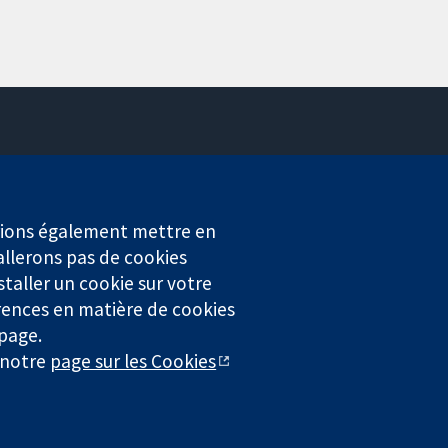
Contactez-nous
Actualités
Service de presse
erions également mettre en
Qui sommes-nous
allerons pas de cookies
Offres d'emploi
staller un cookie sur votre
Cochrane Library
rences en matière de cookies
 page.
r notre
page sur les Cookies
4323) enregistrée en Angleterre et au Pays de Galles. Numéro de
entialité
|
Politique d'usage des cookies
|
Paramètres des cookies