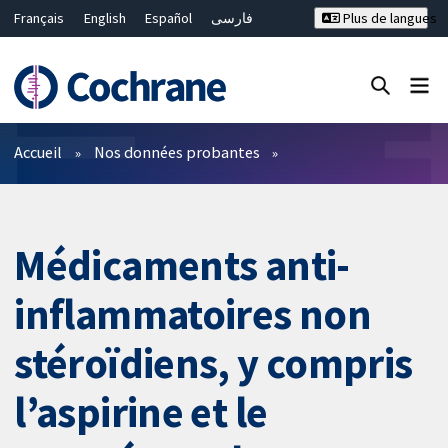
Français
English
Español
فارسی
Plus de langues
Русский
Hrvatski
Deutsch
Bahasa Malaysia
ไทย
繁體中文
简体中文
Fermer la recherche ✖
Filtres
Accueil
Nos données probantes
Médicaments anti-
inflammatoires non
stéroïdiens, y compris
l’aspirine et le