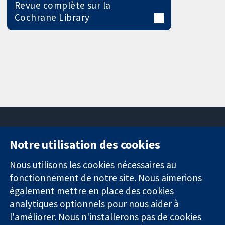
Revue complète sur la
Cochrane Library
Notre utilisation des cookies
11-13 Cavendish
Contactez-
Square
nous
Nous utilisons les cookies nécessaires au
Des données
Londres
Actualités
fonctionnement de notre site. Nous aimerions
probantes.
W1G0AN
Service de
également mettre en place des cookies
Des décisions
Royaume-Uni
presse
analytiques optionnels pour nous aider à
éclairées.
Qui sommes-
l'améliorer. Nous n'installerons pas de cookies
Une meilleure
nous