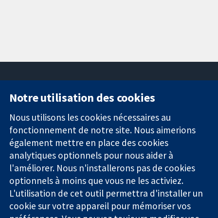
Notre utilisation des cookies
11-13 Cavendish
Contactez-
Square
nous
Nous utilisons les cookies nécessaires au
Des données
Londres
Actualités
fonctionnement de notre site. Nous aimerions
probantes.
W1G0AN
Service de
également mettre en place des cookies
Des décisions
Royaume-Uni
presse
analytiques optionnels pour nous aider à
éclairées.
Qui sommes-
l'améliorer. Nous n'installerons pas de cookies
Une meilleure
nous
santé.
Offres
optionnels à moins que vous ne les activiez.
d'emploi
L'utilisation de cet outil permettra d'installer un
Cochrane
cookie sur votre appareil pour mémoriser vos
Library