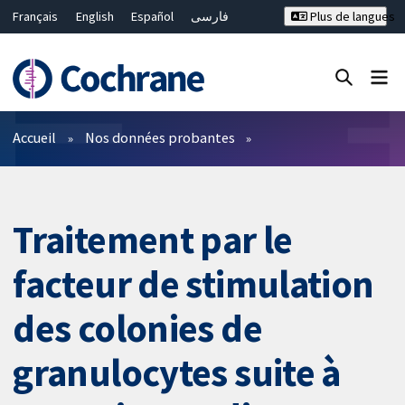
Français
English
Español
فارسی
Plus de langues
Русский
Hrvatski
Deutsch
Bahasa Malaysia
ไทย
繁體中文
简体中文
Fermer la recherche ✖
Filtres
Accueil
Nos données probantes
Traitement par le
facteur de stimulation
des colonies de
granulocytes suite à