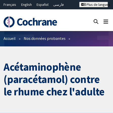
Français
English
Español
فارسی
Plus de langues
Русский
Hrvatski
Deutsch
Bahasa Malaysia
ไทย
繁體中文
简体中文
Fermer la recherche ✖
Filtres
Accueil
Nos données probantes
Acétaminophène
(paracétamol) contre
le rhume chez l'adulte