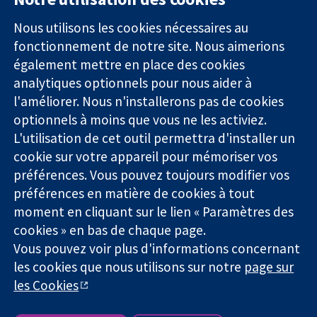
11-13 Cavendish
Contactez-
Square
nous
Nous utilisons les cookies nécessaires au
Des données
Londres
Actualités
fonctionnement de notre site. Nous aimerions
probantes.
W1G0AN
Service de
également mettre en place des cookies
Des décisions
Royaume-Uni
presse
analytiques optionnels pour nous aider à
éclairées.
Qui sommes-
l'améliorer. Nous n'installerons pas de cookies
Une meilleure
nous
santé.
Offres
optionnels à moins que vous ne les activiez.
d'emploi
L'utilisation de cet outil permettra d'installer un
Cochrane
cookie sur votre appareil pour mémoriser vos
Library
préférences. Vous pouvez toujours modifier vos
préférences en matière de cookies à tout
moment en cliquant sur le lien « Paramètres des
La Collaboration Cochrane est une association caritative (n°
cookies » en bas de chaque page.
1045921) et une société à responsabilité limitée par garantie (n°
Vous pouvez voir plus d'informations concernant
03044323) enregistrée en Angleterre et au Pays de Galles. Numéro
de TVA : GB 718 2127 49.
les cookies que nous utilisons sur notre
page sur
les Cookies
Copyright © 2026 The Cochrane Collaboration
Conditions Générales
|
Mentions légales
|
Politique de