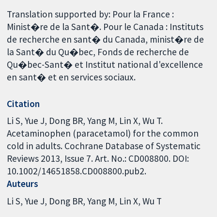
Translation supported by: Pour la France :
Minist�re de la Sant�. Pour le Canada : Instituts
de recherche en sant� du Canada, minist�re de
la Sant� du Qu�bec, Fonds de recherche de
Qu�bec-Sant� et Institut national d'excellence
en sant� et en services sociaux.
Citation
Li S, Yue J, Dong BR, Yang M, Lin X, Wu T.
Acetaminophen (paracetamol) for the common
cold in adults. Cochrane Database of Systematic
Reviews 2013, Issue 7. Art. No.: CD008800. DOI:
10.1002/14651858.CD008800.pub2.
Auteurs
Li S
Yue J
Dong BR
Yang M
Lin X
Wu T