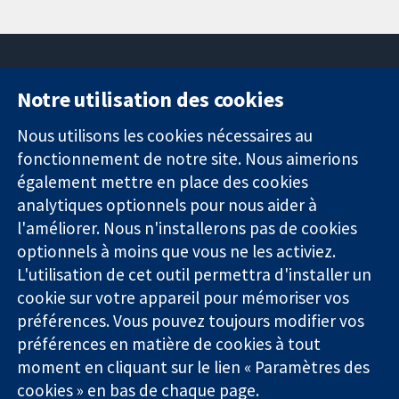
Notre utilisation des cookies
11-13 Cavendish
Contactez-
Square
nous
Nous utilisons les cookies nécessaires au
Des données
Londres
Actualités
fonctionnement de notre site. Nous aimerions
probantes.
W1G0AN
Service de
également mettre en place des cookies
Des décisions
Royaume-Uni
presse
analytiques optionnels pour nous aider à
éclairées.
Qui sommes-
l'améliorer. Nous n'installerons pas de cookies
Une meilleure
nous
santé.
optionnels à moins que vous ne les activiez.
Offres
d'emploi
L'utilisation de cet outil permettra d'installer un
Cochrane
cookie sur votre appareil pour mémoriser vos
Library
préférences. Vous pouvez toujours modifier vos
préférences en matière de cookies à tout
moment en cliquant sur le lien « Paramètres des
La Collaboration Cochrane est une association caritative (n°
cookies » en bas de chaque page.
1045921) et une société à responsabilité limitée par garantie (n°