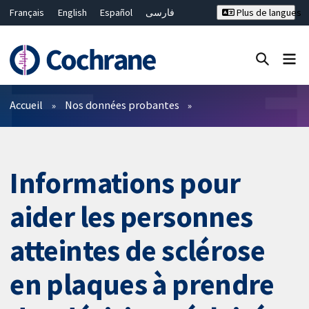
Français
English
Español
فارسی
Plus de langues
Русский
Hrvatski
Deutsch
Bahasa Malaysia
ไทย
繁體中文
简体中文
Fermer la recherche ✖
Filtres
Accueil
Nos données probantes
Informations pour
aider les personnes
atteintes de sclérose
en plaques à prendre