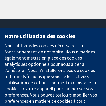
Notre utilisation des cookies
11-13 Cavendish
Contactez-
Square
nous
Nous utilisons les cookies nécessaires au
Des données
Londres
Actualités
fonctionnement de notre site. Nous aimerions
probantes.
W1G0AN
Service de
également mettre en place des cookies
Des décisions
Royaume-Uni
presse
analytiques optionnels pour nous aider à
éclairées.
Qui sommes-
l'améliorer. Nous n'installerons pas de cookies
Une meilleure
nous
santé.
optionnels à moins que vous ne les activiez.
Offres
d'emploi
L'utilisation de cet outil permettra d'installer un
Cochrane
cookie sur votre appareil pour mémoriser vos
Library
préférences. Vous pouvez toujours modifier vos
préférences en matière de cookies à tout