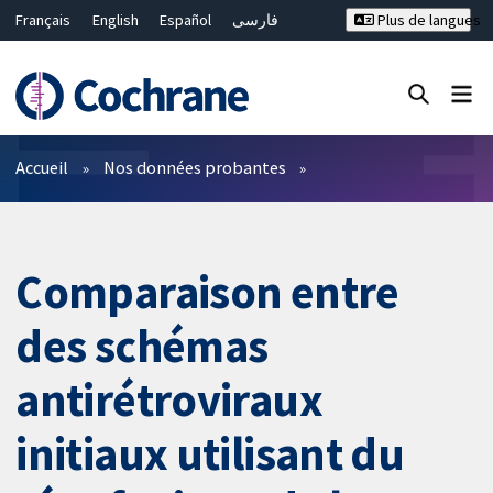
Français
English
Español
فارسی
Plus de langues
Русский
Hrvatski
Deutsch
Bahasa Malaysia
ไทย
繁體中文
简体中文
Fermer la recherche ✖
Filtres
Accueil
Nos données probantes
Comparaison entre
des schémas
antirétroviraux
initiaux utilisant du