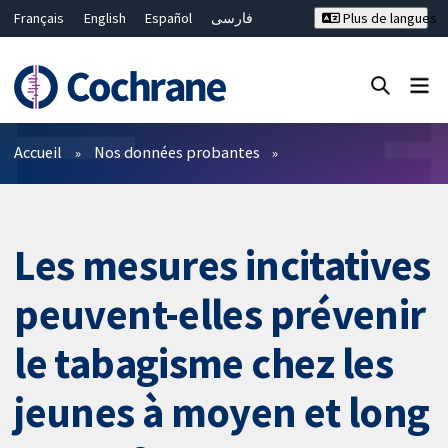
Français
English
Español
فارسی
Plus de langues
Русский
Hrvatski
Deutsch
Bahasa Malaysia
ไทย
繁體中文
简体中文
Fermer la recherche ✖
Filtres
Accueil
Nos données probantes
Les mesures incitatives
peuvent-elles prévenir
le tabagisme chez les
jeunes à moyen et long