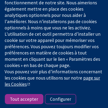
Londres
Actualités
fonctionnement de notre site. Nous aimerions
probantes.
W1G0AN
Service de
également mettre en place des cookies
Des décisions
Royaume-Uni
presse
analytiques optionnels pour nous aider à
éclairées.
Qui sommes-
l'améliorer. Nous n'installerons pas de cookies
Une meilleure
nous
santé.
optionnels à moins que vous ne les activiez.
Offres
d'emploi
L'utilisation de cet outil permettra d'installer un
Cochrane
cookie sur votre appareil pour mémoriser vos
Library
préférences. Vous pouvez toujours modifier vos
préférences en matière de cookies à tout
moment en cliquant sur le lien « Paramètres des
La Collaboration Cochrane est une association caritative (n°
cookies » en bas de chaque page.
1045921) et une société à responsabilité limitée par garantie (n°
Vous pouvez voir plus d'informations concernant
03044323) enregistrée en Angleterre et au Pays de Galles. Numéro
de TVA : GB 718 2127 49.
les cookies que nous utilisons sur notre
page sur
les Cookies
Copyright © 2026 The Cochrane Collaboration
Conditions Générales
|
Mentions légales
|
Politique de
confidentialité
|
Politique d'usage des cookies
|
Paramètres des
Tout accepter
Configurer
cookies