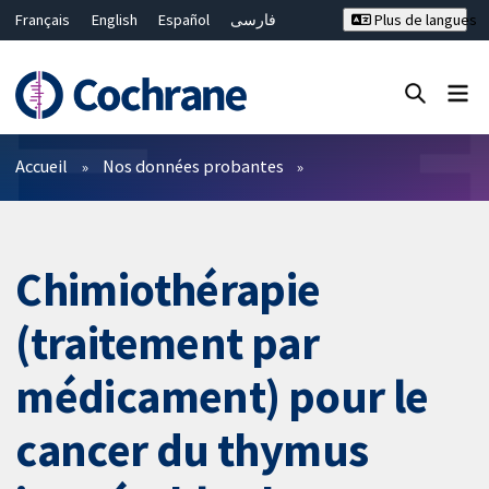
Français
English
Español
فارسی
Plus de langues
Русский
Hrvatski
Deutsch
Bahasa Malaysia
ไทย
繁體中文
简体中文
Fermer la recherche ✖
Filtres
Accueil
Nos données probantes
Chimiothérapie
(traitement par
médicament) pour le
cancer du thymus