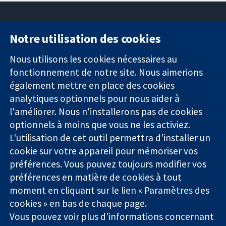
Notre utilisation des cookies
11-13 Cavendish
Contactez-
Square
nous
Nous utilisons les cookies nécessaires au
Des données
Londres
Actualités
fonctionnement de notre site. Nous aimerions
probantes.
W1G0AN
Service de
également mettre en place des cookies
Des décisions
Royaume-Uni
presse
analytiques optionnels pour nous aider à
éclairées.
Qui sommes-
l'améliorer. Nous n'installerons pas de cookies
Une meilleure
nous
santé.
optionnels à moins que vous ne les activiez.
Offres
d'emploi
L'utilisation de cet outil permettra d'installer un
Cochrane
cookie sur votre appareil pour mémoriser vos
Library
préférences. Vous pouvez toujours modifier vos
préférences en matière de cookies à tout
moment en cliquant sur le lien « Paramètres des
La Collaboration Cochrane est une association caritative (n°
cookies » en bas de chaque page.
1045921) et une société à responsabilité limitée par garantie (n°
Vous pouvez voir plus d'informations concernant
03044323) enregistrée en Angleterre et au Pays de Galles. Numéro