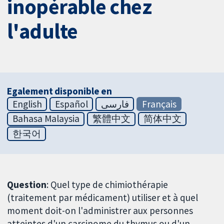
inopérable chez
l'adulte
Egalement disponible en
English
Español
فارسی
Français
Bahasa Malaysia
繁體中文
简体中文
한국어
Question
: Quel type de chimiothérapie
(traitement par médicament) utiliser et à quel
moment doit-on l'administrer aux personnes
atteintes d'un carcinome du thymus ou d'un