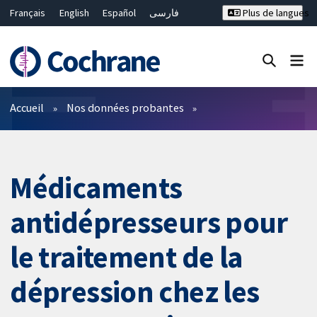
Français
English
Español
فارسی
Plus de langues
Русский
Hrvatski
Deutsch
Bahasa Malaysia
ไทย
繁體中文
简体中文
Fermer la recherche ✖
Filtres
Accueil
Nos données probantes
Médicaments
antidépresseurs pour
le traitement de la
dépression chez les