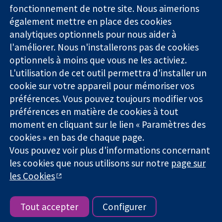
Des données
Londres
Actualités
fonctionnement de notre site. Nous aimerions
probantes.
W1G0AN
Service de
également mettre en place des cookies
Des décisions
Royaume-Uni
presse
analytiques optionnels pour nous aider à
éclairées.
Qui sommes-
l'améliorer. Nous n'installerons pas de cookies
Une meilleure
nous
santé.
Offres
optionnels à moins que vous ne les activiez.
d'emploi
L'utilisation de cet outil permettra d'installer un
Cochrane
cookie sur votre appareil pour mémoriser vos
Library
préférences. Vous pouvez toujours modifier vos
préférences en matière de cookies à tout
moment en cliquant sur le lien « Paramètres des
La Collaboration Cochrane est une association caritative (n°
cookies » en bas de chaque page.
1045921) et une société à responsabilité limitée par garantie (n°
Vous pouvez voir plus d'informations concernant
03044323) enregistrée en Angleterre et au Pays de Galles. Numéro
de TVA : GB 718 2127 49.
les cookies que nous utilisons sur notre
page sur
les Cookies
Copyright © 2026 The Cochrane Collaboration
Conditions Générales
|
Mentions légales
|
Politique de
confidentialité
|
Politique d'usage des cookies
|
Paramètres des
Tout accepter
Configurer
cookies