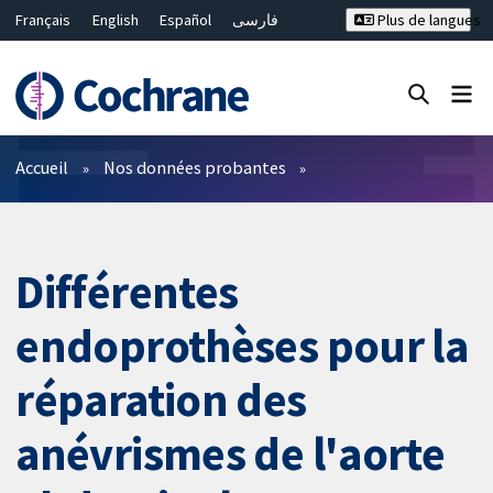
Français
English
Español
فارسی
Plus de langues
Русский
Hrvatski
Deutsch
Bahasa Malaysia
ไทย
繁體中文
简体中文
Fermer la recherche ✖
Filtres
Accueil
Nos données probantes
Différentes
endoprothèses pour la
réparation des
anévrismes de l'aorte