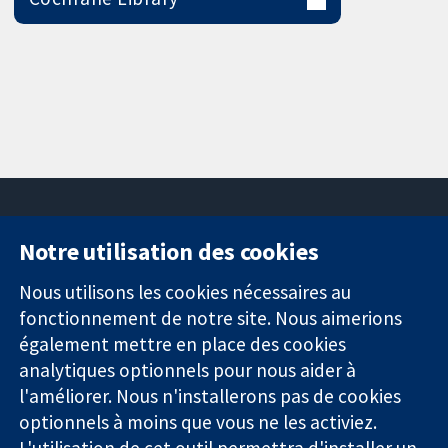
Notre utilisation des cookies
11-13 Cavendish
Contactez-
Square
nous
Nous utilisons les cookies nécessaires au
Des données
Londres
Actualités
fonctionnement de notre site. Nous aimerions
probantes.
W1G0AN
Service de
également mettre en place des cookies
Des décisions
Royaume-Uni
presse
analytiques optionnels pour nous aider à
éclairées.
Qui sommes-
l'améliorer. Nous n'installerons pas de cookies
Une meilleure
nous
santé.
optionnels à moins que vous ne les activiez.
Offres
d'emploi
L'utilisation de cet outil permettra d'installer un