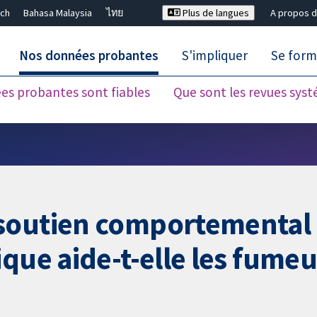
ch
Bahasa Malaysia
ไทย
Plus de langues
A propos d
Nos données probantes
S'impliquer
Se form
es probantes sont fiables
Que sont les revues sys
Fermer la recherche ✖
 soutien comportemental
que aide-t-elle les fumeu