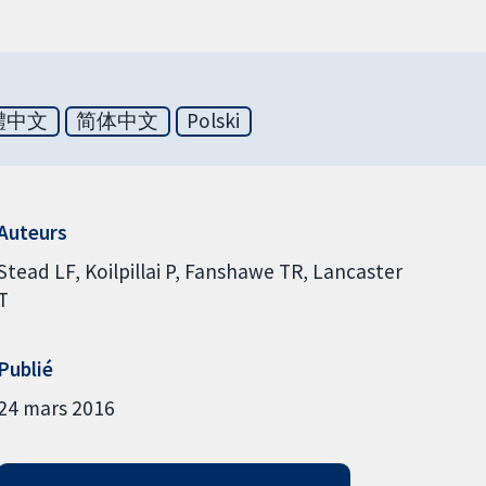
體中文
简体中文
Polski
Auteurs
Stead LF
Koilpillai P
Fanshawe TR
Lancaster
T
Publié
24 mars 2016