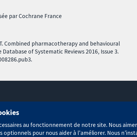
visée par Cochrane France
er T. Combined pharmacotherapy and behavioural
 Database of Systematic Reviews 2016, Issue 3.
D008286.pub3.
11-13 Cavendish Square
cookies
Londres
W1G0AN
nécessaires au fonctionnement de notre site. Nous aim
Royaume-Uni
s optionnels pour nous aider à l'améliorer. Nous n'inst