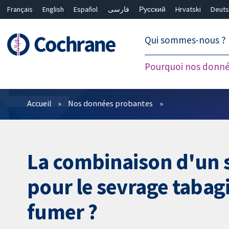
Français
English
Español
فارسی
Русский
Hrvatski
Deuts
繁體中文
简体中文
Qui sommes-nous ?
Pourquoi nos donné
Filtres
Accueil
Nos données probantes
La combinaison d'un
pour le sevrage tabagi
fumer ?