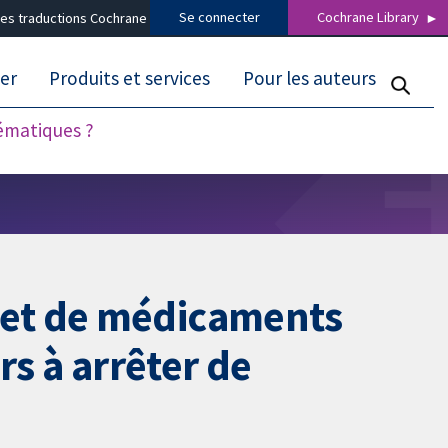
Se connecter
Cochrane Library
es traductions Cochrane
er
Produits et services
Pour les auteurs
tématiques ?
 et de médicaments
rs à arrêter de