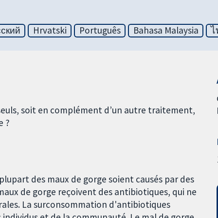
сский
Hrvatski
Português
Bahasa Malaysia
ไ
 seuls, soit en complément d’un autre traitement,
e ?
a plupart des maux de gorge soient causés par des
aux de gorge reçoivent des antibiotiques, qui ne
 virales. La surconsommation d'antibiotiques
es individus et de la communauté. Le mal de gorge