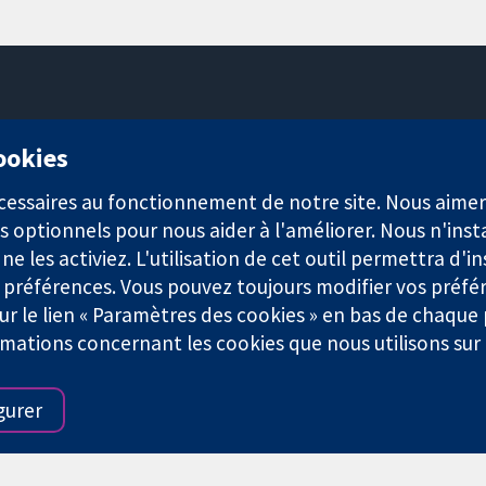
11-13 Cavendish Square
cookies
Londres
W1G0AN
nécessaires au fonctionnement de notre site. Nous aim
Royaume-Uni
s optionnels pour nous aider à l'améliorer. Nous n'inst
e les activiez. L'utilisation de cet outil permettra d'in
 préférences. Vous pouvez toujours modifier vos préfé
r le lien « Paramètres des cookies » en bas de chaque
rmations concernant les cookies que nous utilisons su
921) et une société à responsabilité limitée par garantie (n° 0304
gurer
Conditions Générales
|
Mentions légales
|
Politique de confid