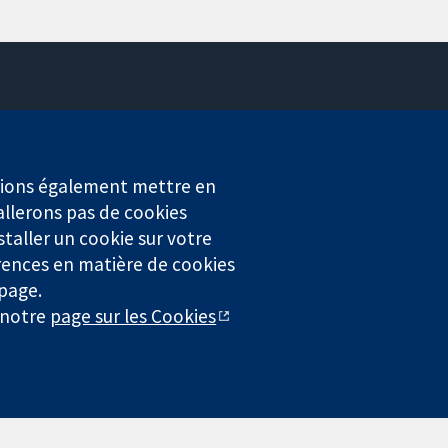
Contactez-nous
Actualités
Service de presse
erions également mettre en
Qui sommes-nous
allerons pas de cookies
Offres d'emploi
staller un cookie sur votre
Cochrane Library
rences en matière de cookies
 page.
r notre
page sur les Cookies
4323) enregistrée en Angleterre et au Pays de Galles. Numéro de
entialité
|
Politique d'usage des cookies
|
Paramètres des cookies