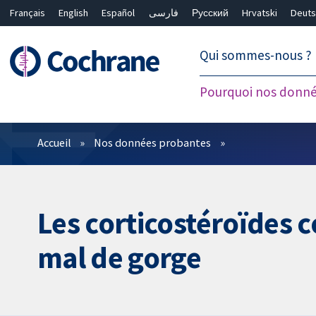
Français
English
Español
فارسی
Русский
Hrvatski
Deuts
繁體中文
简体中文
Qui sommes-nous ?
Pourquoi nos donné
Filtres
Accueil
Nos données probantes
Les corticostéroïdes 
mal de gorge