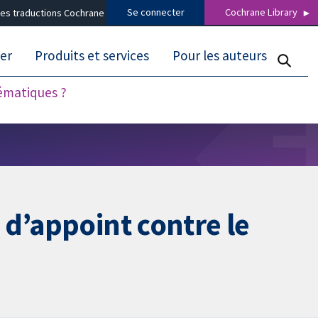
Se connecter
Cochrane Library
es traductions Cochrane
er
Produits et services
Pour les auteurs
tématiques ?
 d’appoint contre le