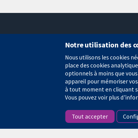
Notre utilisation des 
Nous utilisons les cookies 
Des données probantes.
place des cookies analytique
Des décisions éclairées.
Une meilleure santé.
optionnels à moins que vous n
appareil pour mémoriser vos
à tout moment en cliquant su
Vous pouvez voir plus d'info
La Collaboration Cochrane est une association caritative (n° 1045
TVA : GB 718 2127 49.
Tout accepter
Confi
Copyright © 2026 The Cochrane Collaboration