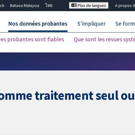
ch
Bahasa Malaysia
ไทย
Plus de langues
A propos d
Nos données probantes
S'impliquer
Se form
es probantes sont fiables
Que sont les revues sys
Fermer la recherche ✖
comme traitement seul ou