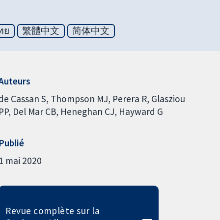
ทย
繁體中文
简体中文
Auteurs
de Cassan S
Thompson MJ
Perera R
Glasziou
PP
Del Mar CB
Heneghan CJ
Hayward G
Publié
1 mai 2020
Revue complète sur la