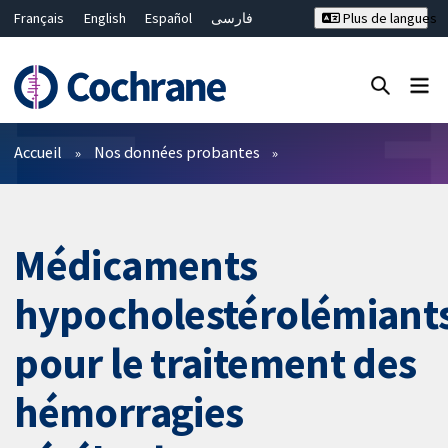
Français
English
Español
فارسی
Plus de langues
Русский
Hrvatski
Deutsch
Bahasa Malaysia
ไทย
繁體中文
简体中文
Fermer la recherche ✖
Filtres
Accueil
Nos données probantes
Médicaments
hypocholestérolémiant
pour le traitement des
hémorragies