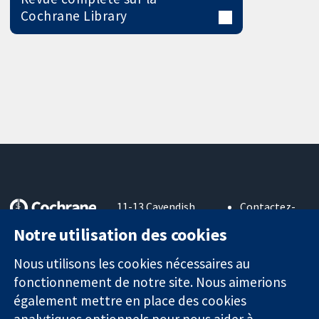
Cochrane Library
11-13 Cavendish
Contactez-
Square
nous
Notre utilisation des cookies
Des données
Londres
Actualités
probantes.
W1G0AN
Service de
Nous utilisons les cookies nécessaires au
Des décisions
Royaume-Uni
presse
fonctionnement de notre site. Nous aimerions
éclairées.
Qui sommes-
Une meilleure
également mettre en place des cookies
nous
santé.
Offres
analytiques optionnels pour nous aider à