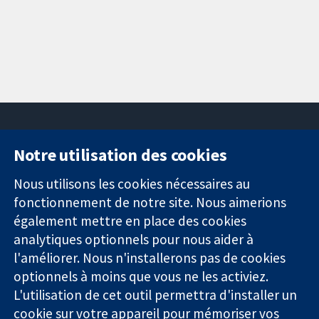
Notre utilisation des cookies
11-13 Cavendish
Contactez-
Square
nous
Nous utilisons les cookies nécessaires au
Des données
Londres
Actualités
fonctionnement de notre site. Nous aimerions
probantes.
W1G0AN
Service de
également mettre en place des cookies
Des décisions
Royaume-Uni
presse
analytiques optionnels pour nous aider à
éclairées.
Qui sommes-
l'améliorer. Nous n'installerons pas de cookies
Une meilleure
nous
santé.
optionnels à moins que vous ne les activiez.
Offres
d'emploi
L'utilisation de cet outil permettra d'installer un
Cochrane
cookie sur votre appareil pour mémoriser vos