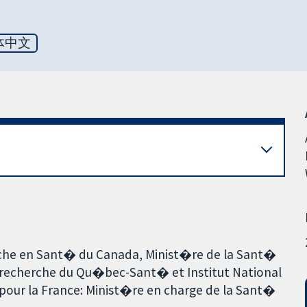
体中文
erche en Sant� du Canada, Minist�re de la Sant�
 recherche du Qu�bec-Sant� et Institut National
 pour la France: Minist�re en charge de la Sant�