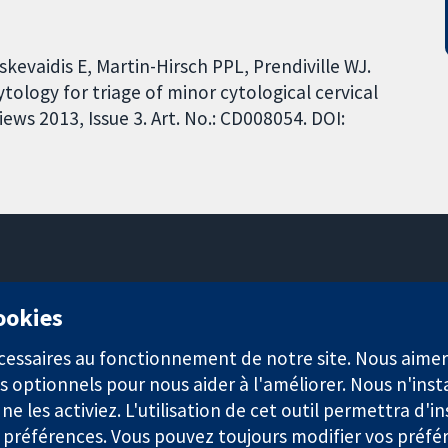
kevaidis E, Martin-Hirsch PPL, Prendiville WJ.
ology for triage of minor cytological cervical
ws 2013, Issue 3. Art. No.: CD008054. DOI:
11-13 Cavendish Square
cookies
Londres
W1G0AN
nécessaires au fonctionnement de notre site. Nous aim
Royaume-Uni
s optionnels pour nous aider à l'améliorer. Nous n'inst
e les activiez. L'utilisation de cet outil permettra d'in
 préférences. Vous pouvez toujours modifier vos préfé