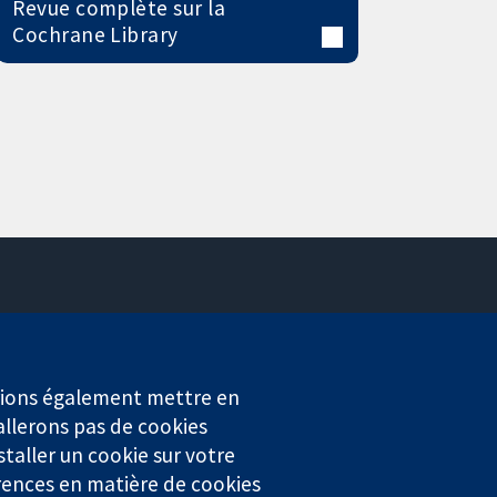
Revue complète sur la
Cochrane Library
Contactez-nous
Actualités
Service de presse
erions également mettre en
Qui sommes-nous
allerons pas de cookies
Offres d'emploi
staller un cookie sur votre
Cochrane Library
rences en matière de cookies