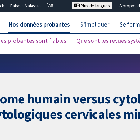
ch
Bahasa Malaysia
ไทย
Plus de langues
A propos d
Nos données probantes
S'impliquer
Se form
es probantes sont fiables
Que sont les revues sys
Fermer la recherche ✖
llome humain versus cytol
cytologiques cervicales m