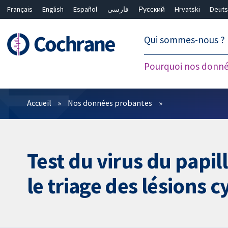
Français
English
Español
فارسی
Русский
Hrvatski
Deuts
繁體中文
简体中文
Qui sommes-nous ?
Pourquoi nos donné
Filtres
Accueil
Nos données probantes
Test du virus du papi
le triage des lésions 