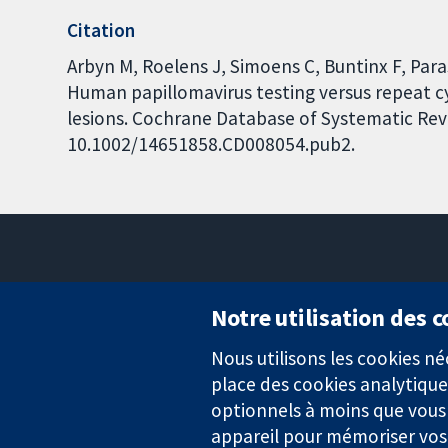
Citation
Arbyn M, Roelens J, Simoens C, Buntinx F, Paras
Human papillomavirus testing versus repeat cyt
lesions. Cochrane Database of Systematic Revie
10.1002/14651858.CD008054.pub2.
Notre utilisation des 
Nous utilisons les cookies 
Des données probantes.
place des cookies analytique
Des décisions éclairées.
Une meilleure santé.
optionnels à moins que vous n
appareil pour mémoriser vos