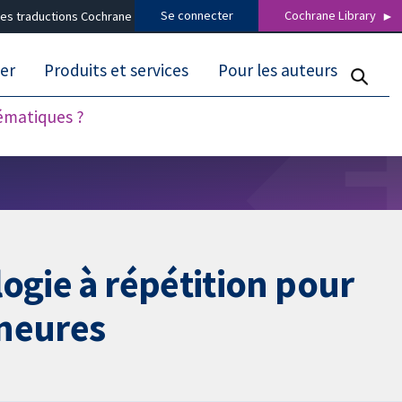
Se connecter
Cochrane Library
es traductions Cochrane
er
Produits et services
Pour les auteurs
tématiques ?
ogie à répétition pour
ineures