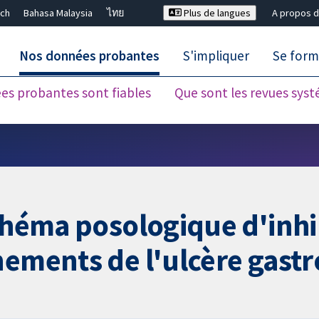
ch
Bahasa Malaysia
ไทย
Plus de langues
A propos d
Nos données probantes
S'impliquer
Se form
es probantes sont fiables
Que sont les revues sys
Fermer la recherche ✖
schéma posologique d'inhi
nements de l'ulcère gast