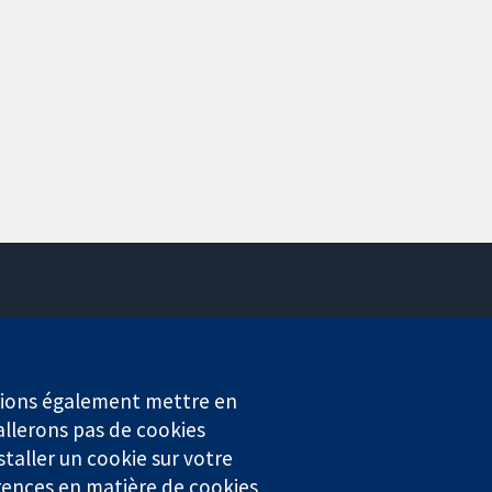
Contactez-nous
Actualités
Service de presse
erions également mettre en
Qui sommes-nous
allerons pas de cookies
Offres d'emploi
staller un cookie sur votre
Cochrane Library
rences en matière de cookies