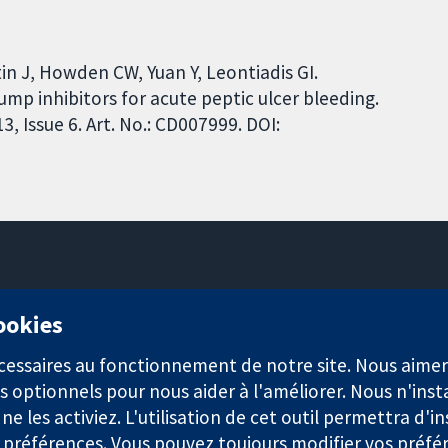
in J, Howden CW, Yuan Y, Leontiadis GI.
mp inhibitors for acute peptic ulcer bleeding.
 Issue 6. Art. No.: CD007999. DOI:
11-13 Cavendish Square
cookies
Londres
W1G0AN
nécessaires au fonctionnement de notre site. Nous aim
Royaume-Uni
s optionnels pour nous aider à l'améliorer. Nous n'inst
e les activiez. L'utilisation de cet outil permettra d'in
 préférences. Vous pouvez toujours modifier vos préfé