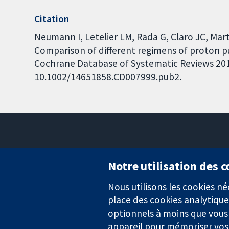
Citation
Neumann I, Letelier LM, Rada G, Claro JC, Mart
Comparison of different regimens of proton pu
Cochrane Database of Systematic Reviews 2013,
10.1002/14651858.CD007999.pub2.
Notre utilisation des 
Nous utilisons les cookies 
Des données probantes.
place des cookies analytique
Des décisions éclairées.
Une meilleure santé.
optionnels à moins que vous n
appareil pour mémoriser vos