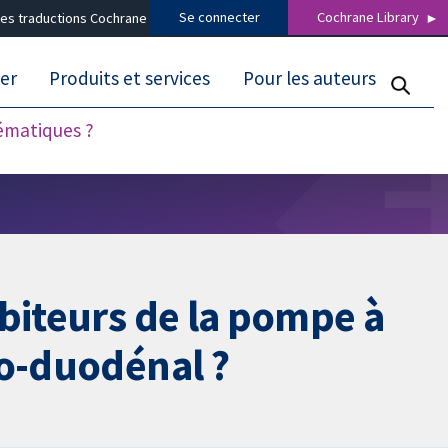
Se connecter
Cochrane Library
es traductions Cochrane
er
Produits et services
Pour les auteurs
tématiques ?
biteurs de la pompe à
ro-duodénal ?