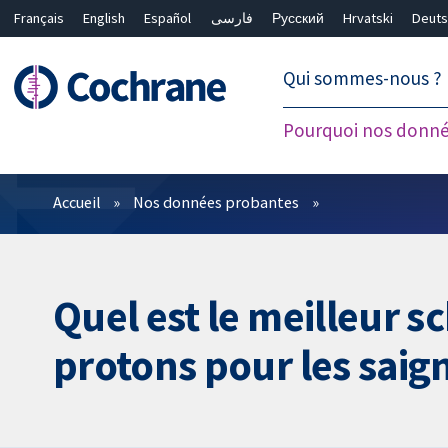
Français
English
Español
فارسی
Русский
Hrvatski
Deuts
繁體中文
简体中文
Qui sommes-nous ?
Pourquoi nos donné
Filtres
Accueil
Nos données probantes
Quel est le meilleur 
protons pour les saig