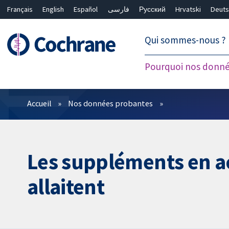
Français
English
Español
فارسی
Русский
Hrvatski
Deuts
繁體中文
简体中文
Qui sommes-nous ?
Pourquoi nos donné
Filtres
Accueil
Nos données probantes
Les suppléments en ac
allaitent