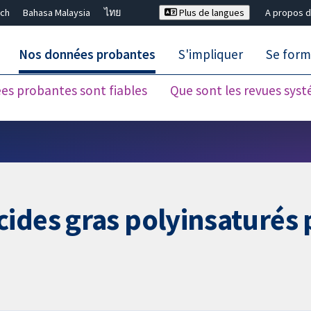
ch
Bahasa Malaysia
ไทย
Plus de langues
A propos d
Nos données probantes
S'impliquer
Se form
es probantes sont fiables
Que sont les revues sys
Fermer la recherche ✖
ides gras polyinsaturés 