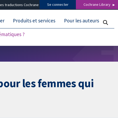
Se connecter
Cochrane Library
es traductions Cochrane
er
Produits et services
Pour les auteurs
tématiques ?
pour les femmes qui