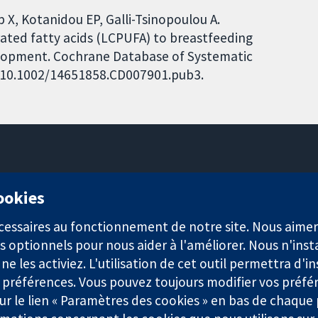
 X, Kotanidou EP, Galli-Tsinopoulou A.
ated fatty acids (LCPUFA) to breastfeeding
elopment. Cochrane Database of Systematic
I: 10.1002/14651858.CD007901.pub3.
11-13 Cavendish Square
cookies
Londres
W1G0AN
nécessaires au fonctionnement de notre site. Nous aim
Royaume-Uni
s optionnels pour nous aider à l'améliorer. Nous n'inst
e les activiez. L'utilisation de cet outil permettra d'in
 préférences. Vous pouvez toujours modifier vos préfé
r le lien « Paramètres des cookies » en bas de chaque