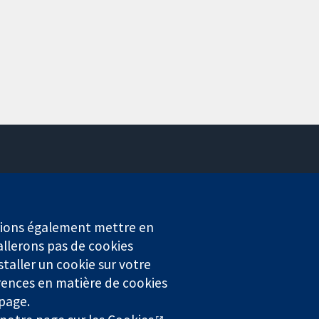
Contactez-nous
Actualités
Service de presse
erions également mettre en
Qui sommes-nous
allerons pas de cookies
Offres d'emploi
staller un cookie sur votre
Cochrane Library
rences en matière de cookies
 page.