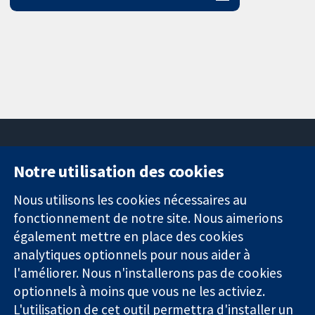
Notre utilisation des cookies
11-13 Cavendish
Contactez-
Square
nous
Nous utilisons les cookies nécessaires au
Des données
Londres
Actualités
fonctionnement de notre site. Nous aimerions
probantes.
W1G0AN
Service de
également mettre en place des cookies
Des décisions
Royaume-Uni
presse
analytiques optionnels pour nous aider à
éclairées.
Qui sommes-
l'améliorer. Nous n'installerons pas de cookies
Une meilleure
nous
santé.
Offres
optionnels à moins que vous ne les activiez.
d'emploi
L'utilisation de cet outil permettra d'installer un