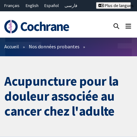
Français
English
Español
فارسی
Plus de langues
Русский
Hrvatski
Deutsch
Bahasa Malaysia
ไทย
繁體中文
简体中文
Fermer la recherche ✖
Filtres
Accueil
Nos données probantes
Acupuncture pour la
douleur associée au
cancer chez l'adulte