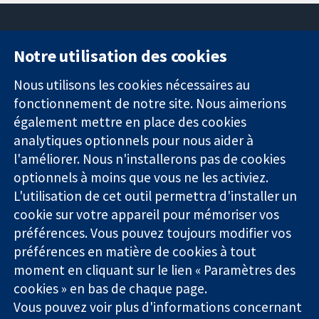
Notre utilisation des cookies
11-13 Cavendish
Contactez-
Square
nous
Nous utilisons les cookies nécessaires au
Des données
Londres
Actualités
fonctionnement de notre site. Nous aimerions
probantes.
W1G0AN
Service de
également mettre en place des cookies
Des décisions
Royaume-Uni
presse
analytiques optionnels pour nous aider à
éclairées.
Qui sommes-
l'améliorer. Nous n'installerons pas de cookies
Une meilleure
nous
santé.
optionnels à moins que vous ne les activiez.
Offres
d'emploi
L'utilisation de cet outil permettra d'installer un
Cochrane
cookie sur votre appareil pour mémoriser vos
Library
préférences. Vous pouvez toujours modifier vos
préférences en matière de cookies à tout
moment en cliquant sur le lien « Paramètres des
La Collaboration Cochrane est une association caritative (n°
cookies » en bas de chaque page.
1045921) et une société à responsabilité limitée par garantie (n°
Vous pouvez voir plus d'informations concernant
03044323) enregistrée en Angleterre et au Pays de Galles. Numéro