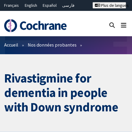
Français
English
Español
فارسی
Plus de langues
Русский
Hrvatski
Deutsch
Bahasa Malaysia
ไทย
繁體中文
简体中文
Fermer la recherche ✖
Filtres
Accueil
Nos données probantes
Rivastigmine for
dementia in people
with Down syndrome