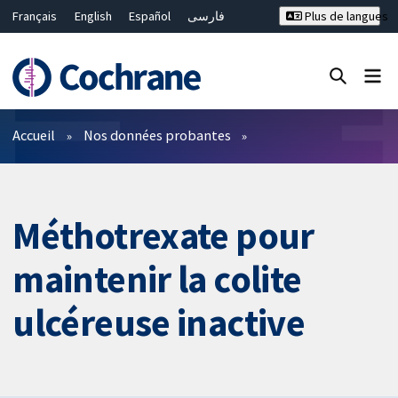
Français
English
Español
فارسی
Plus de langues
Русский
Hrvatski
Deutsch
Bahasa Malaysia
ไทย
繁體中文
简体中文
Fermer la recherche ✖
Filtres
Accueil
Nos données probantes
Méthotrexate pour
maintenir la colite
ulcéreuse inactive