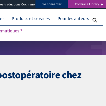
Se connecter
Cochrane Library
es traductions Cochrane
er
Produits et services
Pour les auteurs
tématiques ?
postopératoire chez