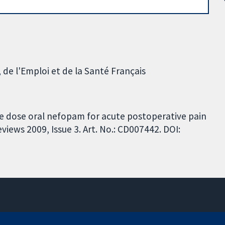
 de l'Emploi et de la Santé Français
le dose oral nefopam for acute postoperative pain
iews 2009, Issue 3. Art. No.: CD007442. DOI:
11-13 Cavendish Square