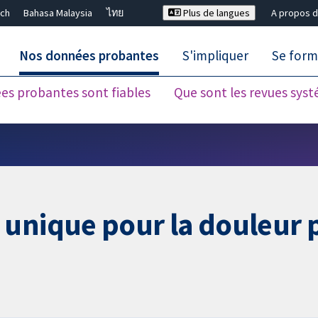
ch
Bahasa Malaysia
ไทย
Plus de langues
A propos d
Nos données probantes
S'impliquer
Se form
es probantes sont fiables
Que sont les revues sys
Fermer la recherche ✖
 unique pour la douleur 