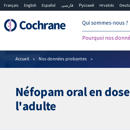
Français
English
Español
فارسی
Русский
Hrvatski
Deuts
繁體中文
简体中文
Qui sommes-nous ?
Pourquoi nos donné
Filtres
Accueil
Nos données probantes
Néfopam oral en dose
l'adulte