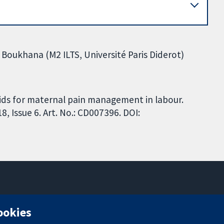
a Boukhana (M2 ILTS, Université Paris Diderot)
oids for maternal pain management in labour.
 Issue 6. Art. No.: CD007396. DOI:
11-13 Cavendish Square
cookies
Londres