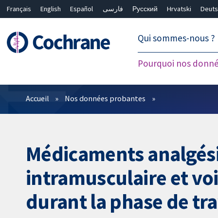
Français
English
Español
فارسی
Русский
Hrvatski
Deuts
繁體中文
简体中文
Qui sommes-nous ?
Pourquoi nos donné
Filtres
Accueil
Nos données probantes
Médicaments analgési
intramusculaire et vo
durant la phase de tra