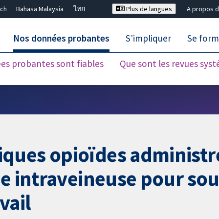
ch
Bahasa Malaysia
ไทย
Plus de langues
A propos d
Nos données probantes
S'impliquer
Se form
es probantes sont fiables
Que sont les revues sys
Fermer la recherche ✖
ques opioïdes administré
ie intraveineuse pour sou
vail