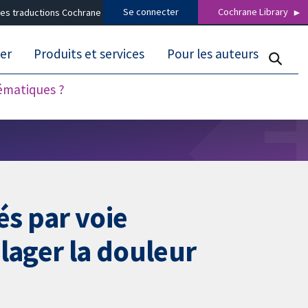
Se connecter
Cochrane Library
es traductions Cochrane
er
Produits et services
Pour les auteurs
tématiques ?
s par voie
lager la douleur