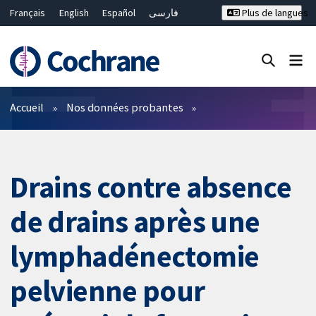
Français
English
Español
فارسی
Plus de langues
Русский
Hrvatski
Deutsch
Bahasa Malaysia
ไทย
繁體中文
简体中文
Fermer la recherche ✖
Filtres
Accueil
Nos données probantes
Drains contre absence
de drains après une
lymphadénectomie
pelvienne pour