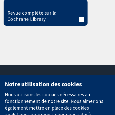
Revue complète sur la
Cochrane Library
Notre utilisation des cookies
11-13 Cavendish
Contactez-
Square
nous
Nous utilisons les cookies nécessaires au
Des données
Londres
Actualités
fonctionnement de notre site. Nous aimerions
probantes.
W1G0AN
Service de
également mettre en place des cookies
Des décisions
Royaume-Uni
presse
analytiques optionnels pour nous aider à
éclairées.