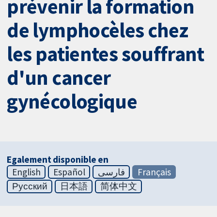
prévenir la formation
de lymphocèles chez
les patientes souffrant
d'un cancer
gynécologique
Egalement disponible en
English
Español
فارسی
Français
Русский
日本語
简体中文