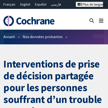
Français
English
Español
فارسی
Plus de langues
Русский
Hrvatski
Deutsch
Bahasa Malaysia
ไทย
繁體中文
简体中文
Fermer la recherche ✖
Filtres
Accueil
Nos données probantes
Interventions de prise
de décision partagée
pour les personnes
souffrant d’un trouble