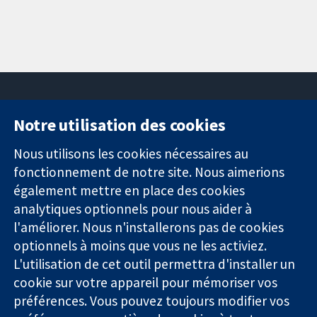
Notre utilisation des cookies
11-13 Cavendish
Contactez-
Square
nous
Nous utilisons les cookies nécessaires au
Des données
Londres
Actualités
fonctionnement de notre site. Nous aimerions
probantes.
W1G0AN
Service de
également mettre en place des cookies
Des décisions
Royaume-Uni
presse
analytiques optionnels pour nous aider à
éclairées.
Qui sommes-
l'améliorer. Nous n'installerons pas de cookies
Une meilleure
nous
santé.
Offres
optionnels à moins que vous ne les activiez.
d'emploi
L'utilisation de cet outil permettra d'installer un
Cochrane
cookie sur votre appareil pour mémoriser vos
Library
préférences. Vous pouvez toujours modifier vos