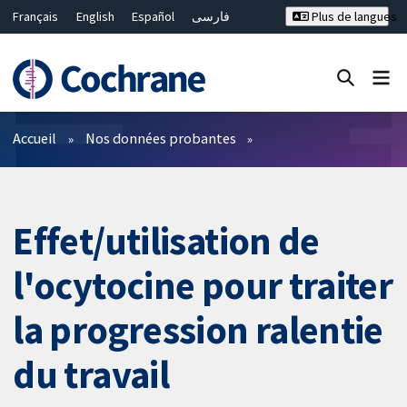
Français
English
Español
فارسی
Plus de langues
Русский
Hrvatski
Deutsch
Bahasa Malaysia
ไทย
繁體中文
简体中文
Fermer la recherche ✖
Filtres
Accueil
Nos données probantes
Effet/utilisation de
l'ocytocine pour traiter
la progression ralentie
du travail