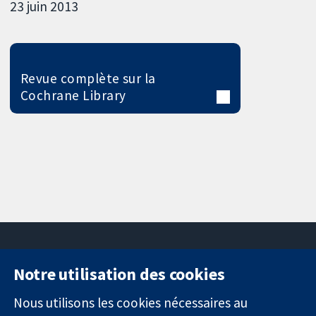
23 juin 2013
Revue complète sur la
Cochrane Library
Notre utilisation des cookies
11-13 Cavendish
Contactez-
Square
nous
Nous utilisons les cookies nécessaires au
Des données
Londres
Actualités